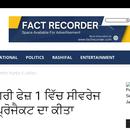
ATIONAL
POLITICS
RASHIFAL
ENTERTAINMENT
ਜ ਲਾਈਨ ਵਿਛਾਉਣ ਦੇ ਪ੍ਰੋਜੈਕਟ...
ਗਰੀ ਫੇਜ਼ 1 ਵਿੱਚ ਸੀਵਰੇਜ
ਰੋਜੈਕਟ ਦਾ ਕੀਤਾ