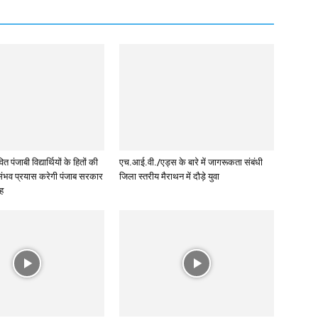
त पंजाबी विद्यार्थियों के हितों की
एच.आई.वी./एड्स के बारे में जागरूकता संबंधी
रसंभव प्रयास करेगी पंजाब सरकार
जिला स्तरीय मैराथन में दौड़े युवा
ंह