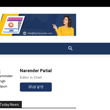
Narender Patial
Editor in Chief
ਕੱਪੜ ਛਾਣ
Today News