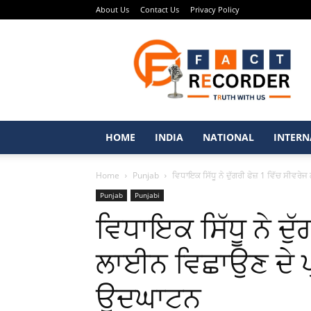
About Us
Contact Us
Privacy Policy
Fact
Recorder
–
Punjabi
News
Portal
HOME
INDIA
NATIONAL
INTERN
Home
Punjab
ਵਿਧਾਇਕ ਸਿੱਧੂ ਨੇ ਦੁੱਗਰੀ ਫੇਜ਼ 1 ਵਿੱਚ ਸੀਵਰੇ
Punjab
Punjabi
ਵਿਧਾਇਕ ਸਿੱਧੂ ਨੇ ਦੁੱ
ਲਾਈਨ ਵਿਛਾਉਣ ਦੇ ਪ੍
ਉਦਘਾਟਨ