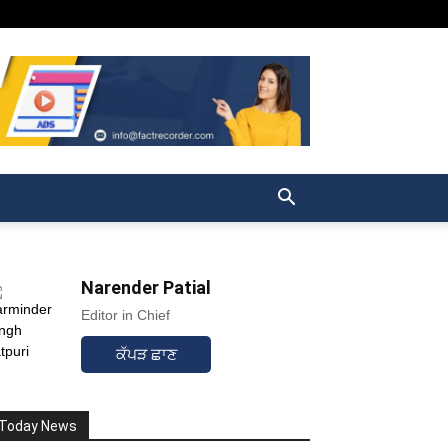
Narender Patial
Editor in Chief
ਕੱਪੜ ਛਾਣ
Today News