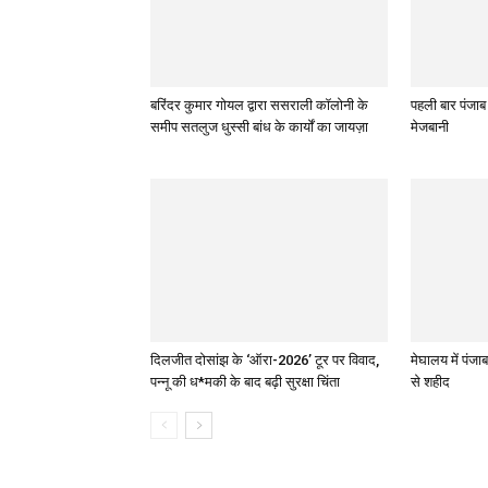
बरिंदर कुमार गोयल द्वारा ससराली कॉलोनी के
पहली बार पंजाब
समीप सतलुज धुस्सी बांध के कार्यों का जायज़ा
मेजबानी
दिलजीत दोसांझ के ‘ऑरा-2026’ टूर पर विवाद,
मेघालय में पं
पन्नू की ध*मकी के बाद बढ़ी सुरक्षा चिंता
से शहीद