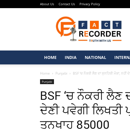
About Us
Contact Us
Privacy Policy
Fact
Recorder
–
Punjabi
News
Portal
HOME
INDIA
NATIONAL
INTERN
Home
Punjabi
BSF ‘ਚ ਨੌਕਰੀ ਲੈਣ ਦਾ ਸੁਨਹਿਰੀ ਮੌਕਾ, ਨਹੀਂ 
Punjabi
BSF ‘ਚ ਨੌਕਰੀ ਲੈਣ ਦ
ਦੇਣੀ ਪਵੇਗੀ ਲਿਖਤੀ
ਤਨਖਾਹ 85000