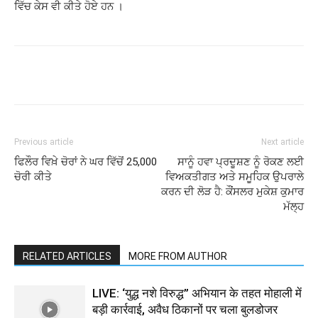
ਵਿੱਚ ਕੇਸ ਵੀ ਕੀਤੇ ਹੋਏ ਹਨ ।
Previous article
Next article
ਫਿਲੌਰ ਵਿਖ਼ੇ ਚੋਰਾਂ ਨੇ ਘਰ ਵਿੱਚੋਂ 25,000
ਸਾਨੂੰ ਹਵਾ ਪ੍ਰਦੂਸ਼ਣ ਨੂੰ ਰੋਕਣ ਲਈ
ਚੋਰੀ ਕੀਤੇ
ਵਿਅਕਤੀਗਤ ਅਤੇ ਸਮੂਹਿਕ ਉਪਰਾਲੇ
ਕਰਨ ਦੀ ਲੋੜ ਹੈ: ਕੌਂਸਲਰ ਮੁਕੇਸ਼ ਕੁਮਾਰ
ਮੱਲ੍ਹ
RELATED ARTICLES
MORE FROM AUTHOR
LIVE: ‘युद्ध नशे विरुद्ध” अभियान के तहत मोहाली में
बड़ी कार्रवाई, अवैध ठिकानों पर चला बुलडोजर