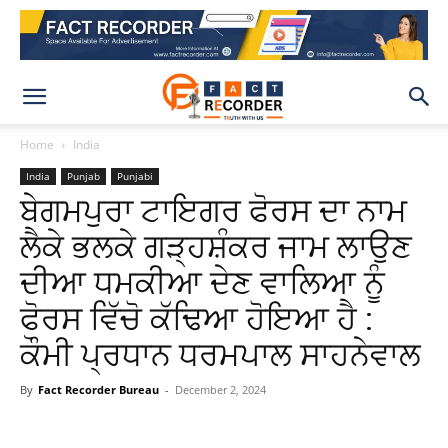
Home
India
India
Punjab
Punjabi
ਬੇਗਮਪੁਰਾ ਟਾਇਗਰ ਫੋਰਸ ਦਾ ਨਾਮ
ਲੈਕੇ ਭਲਕੇ ਗੜ੍ਹਸ਼ੰਕਰ ਜਾਮ ਲਾਉਣ
ਦੀਆ ਧਮਕੀਆ ਦੇਣ ਵਾਲਿਆ ਨੂੰ
ਫੋਰਸ ਵਿੱਚੋ ਕੱਢਿਆ ਹੋਇਆ ਹੈ :
ਕੌਮੀ ਪ੍ਰਧਾਨ ਧਰਮਪਾਲ ਸਾਹਨੇਵਾਲ
By
Fact Recorder Bureau
-
December 2, 2024
WhatsApp
Facebook
X
Pinteres