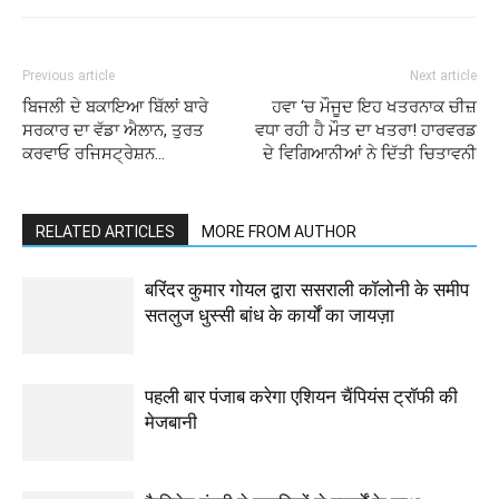
Previous article
Next article
ਬਿਜਲੀ ਦੇ ਬਕਾਇਆ ਬਿੱਲਾਂ ਬਾਰੇ
ਹਵਾ ‘ਚ ਮੌਜੂਦ ਇਹ ਖਤਰਨਾਕ ਚੀਜ਼
ਸਰਕਾਰ ਦਾ ਵੱਡਾ ਐਲਾਨ, ਤੁਰਤ
ਵਧਾ ਰਹੀ ਹੈ ਮੌਤ ਦਾ ਖਤਰਾ! ਹਾਰਵਰਡ
ਕਰਵਾਓ ਰਜਿਸਟ੍ਰੇਸ਼ਨ…
ਦੇ ਵਿਗਿਆਨੀਆਂ ਨੇ ਦਿੱਤੀ ਚਿਤਾਵਨੀ
RELATED ARTICLES
MORE FROM AUTHOR
बरिंदर कुमार गोयल द्वारा ससराली कॉलोनी के समीप
सतलुज धुस्सी बांध के कार्यों का जायज़ा
पहली बार पंजाब करेगा एशियन चैंपियंस ट्रॉफी की
मेजबानी