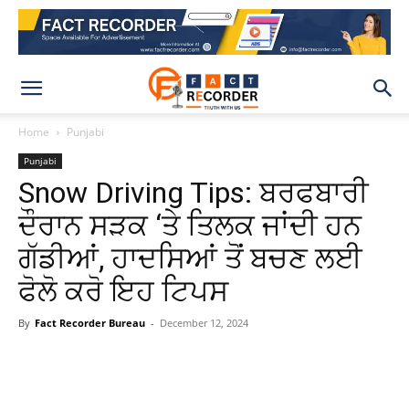
Home
Punjabi
Punjabi
Snow Driving Tips: ਬਰਫਬਾਰੀ
ਦੌਰਾਨ ਸੜਕ ‘ਤੇ ਤਿਲਕ ਜਾਂਦੀ ਹਨ
ਗੱਡੀਆਂ, ਹਾਦਸਿਆਂ ਤੋਂ ਬਚਣ ਲਈ
ਫੋਲੋ ਕਰੋ ਇਹ ਟਿਪਸ
By
Fact Recorder Bureau
-
December 12, 2024
WhatsApp
Facebook
X
Pinteres