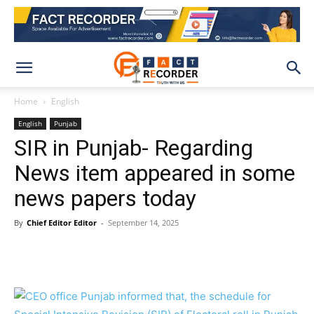
Home
English
English
Punjab
SIR in Punjab- Regarding
News item appeared in some
news papers today
By
Chief Editor Editor
-
September 14, 2025
WhatsApp
Facebook
X
Pinteres