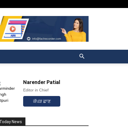
Narender Patial
Editor in Chief
ਕੱਪੜ ਛਾਣ
Today News