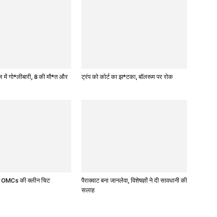
ूल में गो*लीबारी, 8 की मौ*त और
ट्रंप को कोर्ट का झ*टका, बॉलरूम पर रोक
र OMCs की क्लीन चिट
पैराक्वाट बना जानलेवा, विशेषज्ञों ने दी सावधानी की
सलाह