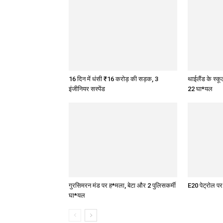
16 दिन में धंसी ₹16 करोड़ की सड़क, 3
थाईलैंड के स्क
इंजीनियर सस्पेंड
22 घा*यल
गुरसिमरन मंड पर ह*मला, बेटा और 2 पुलिसकर्मी
E20 पेट्रोल प
घा*यल