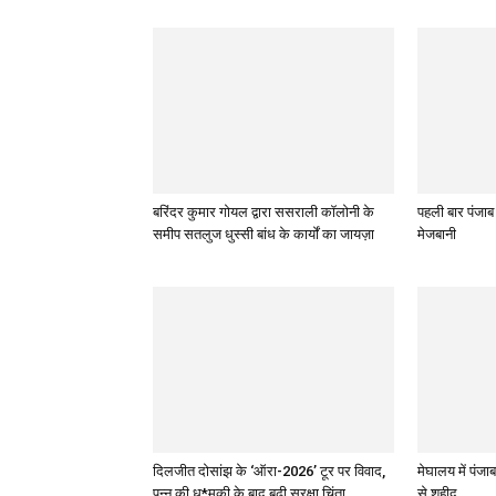
बरिंदर कुमार गोयल द्वारा ससराली कॉलोनी के
पहली बार पंजाब
समीप सतलुज धुस्सी बांध के कार्यों का जायज़ा
मेजबानी
दिलजीत दोसांझ के ‘ऑरा-2026’ टूर पर विवाद,
मेघालय में पं
पन्नू की ध*मकी के बाद बढ़ी सुरक्षा चिंता
से शहीद