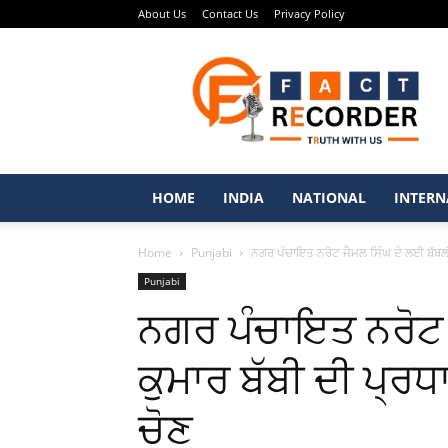
About Us
Contact Us
Privacy Policy
Fact
Recorder
–
Punjabi
News
Portal
HOME
INDIA
NATIONAL
INTERN
Home
Punjabi
ਨਗਰ ਪੰਚਾਇਤ ਨਰੋਟ ਜੈਮਲ ਸਿੰਘ ਦੇ ਲਈ ਬੱਬਲੀ 
Punjabi
ਨਗਰ ਪੰਚਾਇਤ ਨਰੋਟ 
ਕੁਮਾਰ ਬੱਬੀ ਦੀ ਪ੍
ਚੋਣ