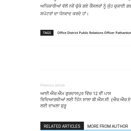
ਅਧਿਕਾਰੀਆਂ ਵੱਲੋਂ ਨਵੇਂ ਚੁੱਕੇ ਗਏ ਕੌਂਸਲਰਾਂ ਨੂੰ ਸੁੰਹ ਚੁਕਾ
ਸਪੋਟਰਾਂ ਦਾ ਧੰਨਵਾਦ ਕਰਦੇ ਹਾਂ।
TAGS
Office District Public Relations Officer Pathanko
Previous article
ਆਈ.ਐੱਚ.ਐੱਮ ਗੁਰਦਾਸਪੁਰ ਵਿੱਚ 12 ਵੀਂ ਪਾਸ
ਵਿਦਿਆਰਥੀਆਂ ਲਈ ਤਿੰਨ ਸਾਲਾ ਬੀ.ਐੱਸ.ਸੀ. (ਐੱਚ.ਐੱਚ.ਏ
ਲਈ ਦਾਖ਼ਲਾ ਸ਼ੁਰੂ
RELATED ARTICLES
MORE FROM AUTHOR