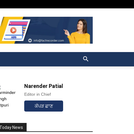
Narender Patial
Editor in Chief
ਕੱਪੜ ਛਾਣ
Today News