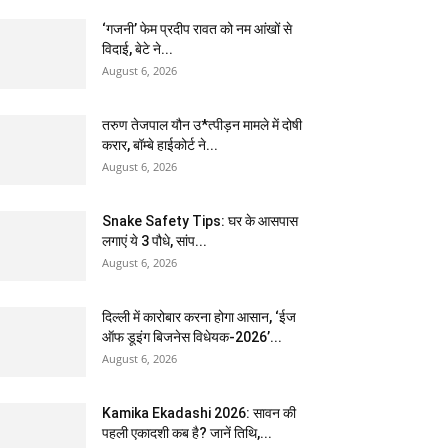
‘गजनी’ फेम प्रदीप रावत को नम आंखों से
विदाई, बेटे ने...
August 6, 2026
तरुण तेजपाल यौन उ*त्पीड़न मामले में दोषी
करार, बॉम्बे हाईकोर्ट ने...
August 6, 2026
Snake Safety Tips: घर के आसपास
लगाएं ये 3 पौधे, सांप...
August 6, 2026
दिल्ली में कारोबार करना होगा आसान, ‘ईज
ऑफ डूइंग बिजनेस विधेयक-2026’...
August 6, 2026
Kamika Ekadashi 2026: सावन की
पहली एकादशी कब है? जानें तिथि,...