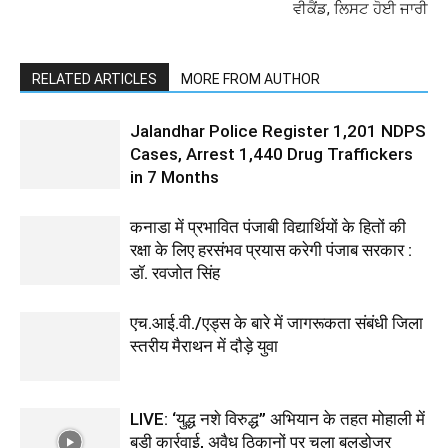
ਵੀਕੈਂਡ, ਲਿਸਟ ਹੋਈ ਜਾਰੀ
RELATED ARTICLES
MORE FROM AUTHOR
Jalandhar Police Register 1,201 NDPS
Cases, Arrest 1,440 Drug Traffickers
in 7 Months
कनाडा में प्रभावित पंजाबी विद्यार्थियों के हितों की
रक्षा के लिए हरसंभव प्रयास करेगी पंजाब सरकार :
डॉ. रवजोत सिंह
एच.आई.वी./एड्स के बारे में जागरूकता संबंधी जिला
स्तरीय मैराथन में दौड़े युवा
LIVE: ‘युद्ध नशे विरुद्ध” अभियान के तहत मोहाली में
बड़ी कार्रवाई, अवैध ठिकानों पर चला बुलडोजर