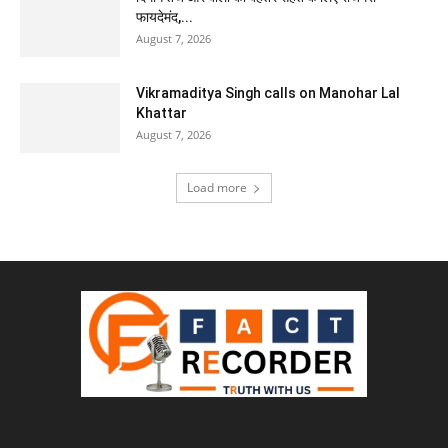
फायदेमंद,...
August 7, 2026
Vikramaditya Singh calls on Manohar Lal
Khattar
August 7, 2026
Load more