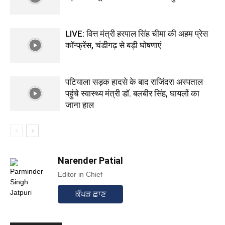
LIVE: वित्त मंत्री हरपाल सिंह चीमा की अहम प्रेस
कॉन्फ्रेंस, चंडीगढ़ से बड़ी घोषणाएं
पटियाला सड़क हादसे के बाद राजिंदरा अस्पताल
पहुंचे स्वास्थ्य मंत्री डॉ. बलबीर सिंह, घायलों का
जाना हाल
Narender Patial
Editor in Chief
ਕੱਪੜ ਛਾਣ