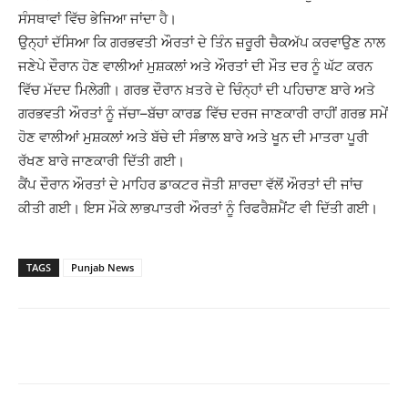
ਸੰਸਥਾਵਾਂ
ਵਿੱਚ
ਭੇਜਿਆ
ਜਾਂਦਾ
ਹੈ।
ਉਨ੍ਹਾਂ
ਦੱਸਿਆ
ਕਿ
ਗਰਭਵਤੀ
ਔਰਤਾਂ
ਦੇ
ਤਿੰਨ
ਜ਼ਰੂਰੀ
ਚੈਕਅੱਪ
ਕਰਵਾਉਣ
ਨਾਲ
ਜਣੇਪੇ
ਦੌਰਾਨ
ਹੋਣ
ਵਾਲੀਆਂ
ਮੁਸ਼ਕਲਾਂ
ਅਤੇ
ਔਰਤਾਂ
ਦੀ ਮੌਤ ਦਰ ਨੂੰ ਘੱਟ ਕਰਨ
ਵਿੱਚ
ਮੱਦਦ
ਮਿਲੇਗੀ
। ਗਰਭ
ਦੌਰਾਨ
ਖ਼ਤਰੇ
ਦੇ
ਚਿੰਨ੍ਹਾਂ
ਦੀ
ਪਹਿਚਾਣ
ਬਾਰੇ
ਅਤੇ
ਗਰਭਵਤੀ
ਔਰਤਾਂ
ਨੂੰ
ਜੱਚਾ
–
ਬੱਚਾ
ਕਾਰਡ
ਵਿੱਚ
ਦਰਜ
ਜਾਣਕਾਰੀ
ਰਾਹੀਂ
ਗਰਭ
ਸਮੇਂ
ਹੋਣ
ਵਾਲੀਆਂ
ਮੁਸ਼ਕਲਾਂ
ਅਤੇ
ਬੱਚੇ
ਦੀ
ਸੰਭਾਲ
ਬਾਰੇ
ਅਤੇ ਖੂਨ ਦੀ
ਮਾਤਰਾ
ਪੂਰੀ
ਰੱਖਣ
ਬਾਰੇ
ਜਾਣਕਾਰੀ
ਦਿੱਤੀ
ਗਈ।
ਕੈਂਪ
ਦੌਰਾਨ
ਔਰਤਾਂ
ਦੇ
ਮਾਹਿਰ
ਡਾਕਟਰ
ਜੋਤੀ
ਸ਼ਾਰਦਾ
ਵੱਲੋਂ
ਔਰਤਾਂ
ਦੀ
ਜਾਂਚ
ਕੀਤੀ
ਗਈ। ਇਸ
ਮੌਕੇ
ਲਾਭਪਾਤਰੀ
ਔਰਤਾਂ
ਨੂੰ
ਰਿਫਰੈਸ਼ਮੈਂਟ
ਵੀ
ਦਿੱਤੀ
ਗਈ।
TAGS
Punjab News