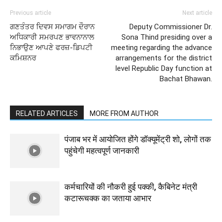
Previous article
Next article
ਗਣਤੰਤਰ ਦਿਵਸ ਸਮਾਗਮ ਦੌਰਾਨ
Deputy Commissioner Dr.
ਅਧਿਕਾਰੀ ਸਮਰਪਣ ਭਾਵਨਾਨਾਲ
Sona Thind presiding over a
ਨਿਭਾਉਣ ਆਪਣੇ ਫਰਜ਼-ਡਿਪਟੀ
meeting regarding the advance
ਕਮਿਸ਼ਨਰ
arrangements for the district
level Republic Day function at
Bachat Bhawan.
RELATED ARTICLES
MORE FROM AUTHOR
पंजाब भर में आयोजित होंगे डॉक्यूमेंट्री शो, लोगों तक
पहुंचेगी महत्वपूर्ण जानकारी
कर्मचारियों की नौकरी हुई पक्की, कैबिनेट मंत्री
कटारूचक्क का जताया आभार