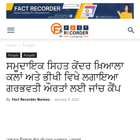
Home
Punjab
Punjab
Punjabi
ਸਮੂਦਾਇਕ ਸਿਹਤ ਕੇਂਦਰ ਖ਼ਿਆਲਾ
ਕਲਾਂ ਅਤੇ ਭੀਖੀ ਵਿਖੇ ਲਗਾਇਆ
ਗਰਭਵਤੀ ਔਰਤਾਂ ਲਈ ਜਾਂਚ ਕੈਂਪ
By
Fact Recorder Bureau
-
January 9, 2025
WhatsApp
Facebook
X
Pinteres