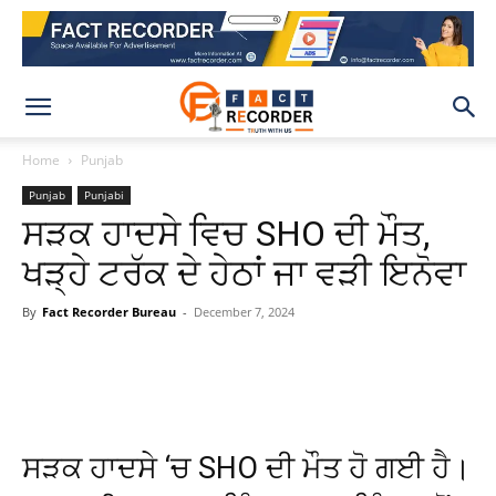
Home
Punjab
Punjab
Punjabi
ਸੜਕ ਹਾਦਸੇ ਵਿਚ SHO ਦੀ ਮੌਤ,
ਖੜ੍ਹੇ ਟਰੱਕ ਦੇ ਹੇਠਾਂ ਜਾ ਵੜੀ ਇਨੋਵਾ
By
Fact Recorder Bureau
-
December 7, 2024
WhatsApp
Facebook
X
Pinteres
ਸੜਕ ਹਾਦਸੇ ‘ਚ SHO ਦੀ ਮੌਤ ਹੋ ਗਈ ਹੈ।