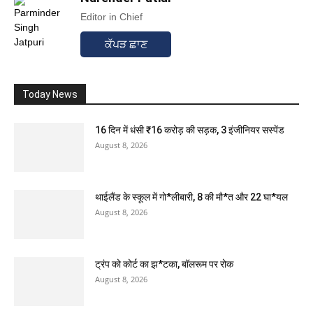
Editor in Chief
ਕੱਪੜ ਛਾਣ
Today News
16 दिन में धंसी ₹16 करोड़ की सड़क, 3 इंजीनियर सस्पेंड
August 8, 2026
थाईलैंड के स्कूल में गो*लीबारी, 8 की मौ*त और 22 घा*यल
August 8, 2026
ट्रंप को कोर्ट का झ*टका, बॉलरूम पर रोक
August 8, 2026