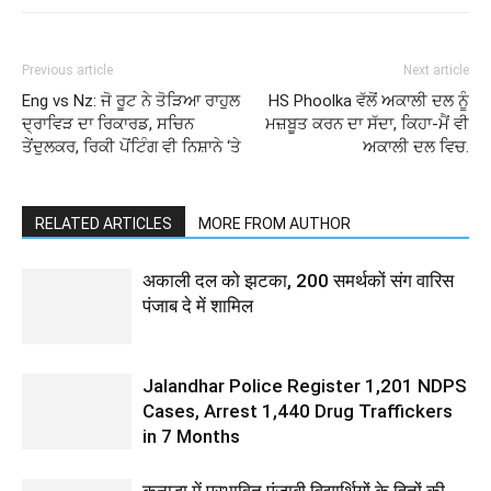
Previous article
Next article
Eng vs Nz: ਜੋ ਰੂਟ ਨੇ ਤੋੜਿਆ ਰਾਹੁਲ
HS Phoolka ਵੱਲੋਂ ਅਕਾਲੀ ਦਲ ਨੂੰ
ਦ੍ਰਾਵਿੜ ਦਾ ਰਿਕਾਰਡ, ਸਚਿਨ
ਮਜ਼ਬੂਤ ਕਰਨ ਦਾ ਸੱਦਾ, ਕਿਹਾ-ਮੈਂ ਵੀ
ਤੇਂਦੁਲਕਰ, ਰਿਕੀ ਪੋਂਟਿੰਗ ਵੀ ਨਿਸ਼ਾਨੇ ‘ਤੇ
ਅਕਾਲੀ ਦਲ ਵਿਚ.
RELATED ARTICLES
MORE FROM AUTHOR
अकाली दल को झटका, 200 समर्थकों संग वारिस
पंजाब दे में शामिल
Jalandhar Police Register 1,201 NDPS
Cases, Arrest 1,440 Drug Traffickers
in 7 Months