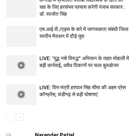
कनाडा में प्रभावित पंजाबी विद्यार्थियों के हितों की
रक्षा के लिए हरसंभव प्रयास करेगी पंजाब सरकार :
डॉ. रवजोत सिंह
एच.आई.वी./एड्स के बारे में जागरूकता संबंधी जिला
स्तरीय मैराथन में दौड़े युवा
LIVE: ‘युद्ध नशे विरुद्ध” अभियान के तहत मोहाली में
बड़ी कार्रवाई, अवैध ठिकानों पर चला बुलडोजर
LIVE: वित्त मंत्री हरपाल सिंह चीमा की अहम प्रेस
कॉन्फ्रेंस, चंडीगढ़ से बड़ी घोषणाएं
Narender Patial