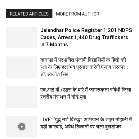
RELATED ARTICLES
MORE FROM AUTHOR
Jalandhar Police Register 1,201 NDPS
Cases, Arrest 1,440 Drug Traffickers
in 7 Months
कनाडा में प्रभावित पंजाबी विद्यार्थियों के हितों की
रक्षा के लिए हरसंभव प्रयास करेगी पंजाब सरकार :
डॉ. रवजोत सिंह
एच.आई.वी./एड्स के बारे में जागरूकता संबंधी जिला
स्तरीय मैराथन में दौड़े युवा
LIVE: ‘युद्ध नशे विरुद्ध” अभियान के तहत मोहाली में
बड़ी कार्रवाई, अवैध ठिकानों पर चला बुलडोजर