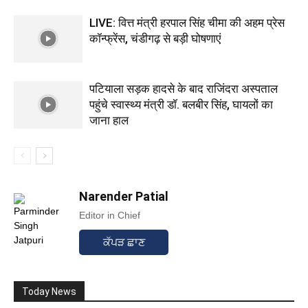
LIVE: वित्त मंत्री हरपाल सिंह चीमा की अहम प्रेस
कॉन्फ्रेंस, चंडीगढ़ से बड़ी घोषणाएं
पटियाला सड़क हादसे के बाद राजिंदरा अस्पताल
पहुंचे स्वास्थ्य मंत्री डॉ. बलबीर सिंह, घायलों का
जाना हाल
Narender Patial
Editor in Chief
ਕੱਪੜ ਛਾਣ
Today News