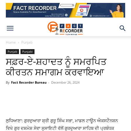
Home
Punjab
Punjab
Punjabi
ਸਫ਼ਰ-ਏ-ਸ਼ਹਾਦਤ ਨੂੰ ਸਮਰਪਿਤ
ਕੀਰਤਨ ਸਮਾਗਮ ਕਰਵਾਇਆ
By
Fact Recorder Bureau
-
December 26, 2024
WhatsApp
Facebook
X
Pinteres
ਲੁਧਿਆਣਾ: ਗੁਰਦੁਆਰਾ ਸ਼੍ਰੀ ਗੁਰੂ ਸਿੰਘ ਸਭਾ, ਮਾਡਲ ਟਾਊਨ ਐਕਸਟੈਨਸ਼ਨ
ਵਿਖੇ ਗੁਰ ਦਸ਼ਮੇਸ਼ ਸੇਵਾ ਸੁਸਾਇਟੀ ਵੱਲੋਂ ਗੁਰਦੁਆਰਾ ਸਾਹਿਬ ਦੀ ਪ੍ਰਬੰਧਕ