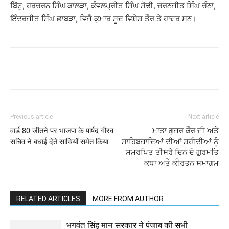
ਬਿੱਟੂ, ਹਰਚਰਨ ਸਿੰਘ ਕਾਲੜਾ, ਕੰਵਲਪ੍ਰੀਤ ਸਿੰਘ ਸੋਢੀ, ਚਰਨਜੀਤ ਸਿੰਘ ਚੰਨਾ,
ਇੰਦਰਜੀਤ ਸਿੰਘ ਛਾਬੜਾ, ਵਿਜੈ ਕੁਮਾਰ ਸੂਦ ਵਿਸ਼ੇਸ਼ ਤੌਰ ਤੇ ਹਾਜ਼ਰ ਸਨ।
Previous article
Next article
वार्ड 80 जीतने पर भाजपा के पार्षद गौरव
ਮਾਤਾ ਗੁਜਰ ਕੌਰ ਜੀ ਅਤੇ
सचिव ने बधाई देते साथियों समेत किया
ਸਾਹਿਬਜ਼ਾਦਿਆਂ ਦੀਆਂ ਸ਼ਹੀਦੀਆਂ ਨੂੰ
ਸਮਰਪਿਤ ਤੀਸਰੇ ਦਿਨ ਦੇ ਗੁਰਮਤਿ
ਕਥਾ ਅਤੇ ਕੀਰਤਨ ਸਮਾਗਮ
RELATED ARTICLES
MORE FROM AUTHOR
भगवंत सिंह मान सरकार ने पंजाब की सभी