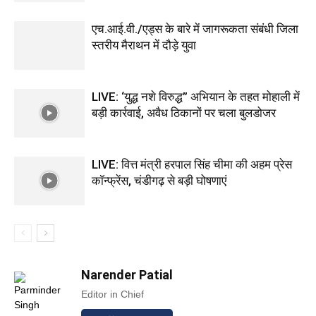
एच.आई.वी./एड्स के बारे में जागरूकता संबंधी जिला
स्तरीय मैराथन में दौड़े युवा
LIVE: ‘युद्ध नशे विरुद्ध” अभियान के तहत मोहाली में
बड़ी कार्रवाई, अवैध ठिकानों पर चला बुलडोजर
LIVE: वित्त मंत्री हरपाल सिंह चीमा की अहम प्रेस
कॉन्फ्रेंस, चंडीगढ़ से बड़ी घोषणाएं
Narender Patial
Editor in Chief