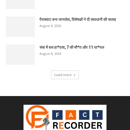
पैराक्वाट बना जानलेवा, विशेषज्ञों ने दी सावधानी की सलाह
August 8, 2026
चंबा में बस हा*दसा, 7 की मौ*त और 11 घा*यल
August 8, 2026
Load more