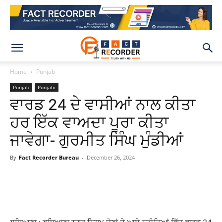
Home
Punjab
Punjab
Punjabi
ਵਾਰਡ 24 ਦੇ ਵਾਸੀਆਂ ਨਾਲ ਕੀਤਾ
ਹਰ ਇੱਕ ਵਾਅਦਾ ਪੂਰਾ ਕੀਤਾ
ਜਾਵੇਗਾ- ਗੁਰਮੀਤ ਸਿੰਘ ਮੁੰਡੀਆਂ
By
Fact Recorder Bureau
-
December 26, 2024
WhatsApp
Facebook
X
Pinteres