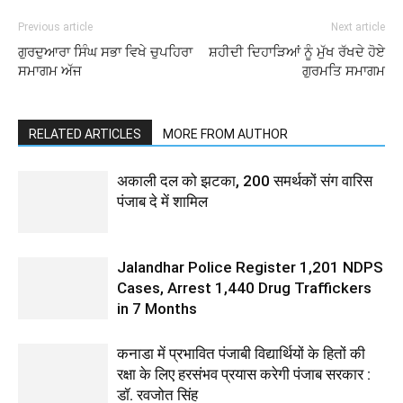
Previous article
Next article
ਗੁਰਦੁਆਰਾ ਸਿੰਘ ਸਭਾ ਵਿਖੇ ਚੁਪਹਿਰਾ
ਸ਼ਹੀਦੀ ਦਿਹਾੜਿਆਂ ਨੂੰ ਮੁੱਖ ਰੱਖਦੇ ਹੋਏ
ਸਮਾਗਮ ਅੱਜ
ਗੁਰਮਤਿ ਸਮਾਗਮ
RELATED ARTICLES
MORE FROM AUTHOR
अकाली दल को झटका, 200 समर्थकों संग वारिस
पंजाब दे में शामिल
Jalandhar Police Register 1,201 NDPS
Cases, Arrest 1,440 Drug Traffickers
in 7 Months
कनाडा में प्रभावित पंजाबी विद्यार्थियों के हितों की
रक्षा के लिए हरसंभव प्रयास करेगी पंजाब सरकार :
डॉ. रवजोत सिंह