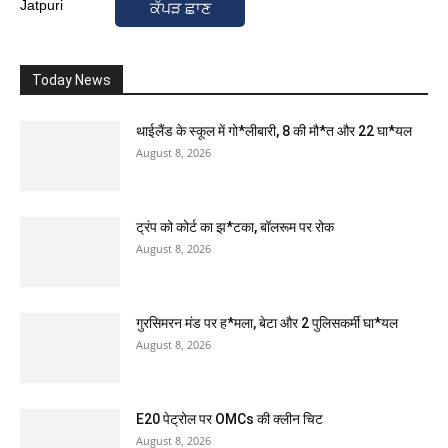
ਕੱਪੜ ਛਾਣ
Today News
थाईलैंड के स्कूल में गो*लीबारी, 8 की मौ*त और 22 घा*यल
August 8, 2026
ट्रंप को कोर्ट का झ*टका, बॉलरूम पर रोक
August 8, 2026
गुरसिमरन मंड पर ह*मला, बेटा और 2 पुलिसकर्मी घा*यल
August 8, 2026
E20 पेट्रोल पर OMCs की क्लीन चिट
August 8, 2026