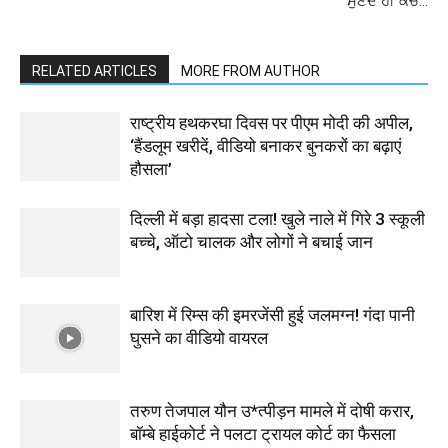
ਸੁਣਦੇ ਹੀ ਕੋਚ…
RELATED ARTICLES
MORE FROM AUTHOR
राष्ट्रीय हथकरघा दिवस पर पीएम मोदी की अपील,
‘हैंडलूम खरीदें, वीडियो बनाकर बुनकरों का बढ़ाएं
हौसला’
दिल्ली में बड़ा हादसा टला! खुले नाले में गिरे 3 स्कूली
बच्चे, ऑटो चालक और लोगों ने बचाई जान
बारिश में रिम्स की इमरजेंसी हुई जलमग्न! गंदा पानी
घुसने का वीडियो वायरल
तरुण तेजपाल यौन उ*त्पीड़न मामले में दोषी करार,
बॉम्बे हाईकोर्ट ने पलटा ट्रायल कोर्ट का फैसला