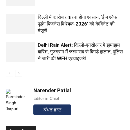
दिल्ली में कारोबार करना होगा आसान, ‘ईज ऑफ
डूइंग बिजनेस विधेयक-2026’ को कैबिनेट की
मंजूरी
Delhi Rain Alert: दिल्ली-एनसीआर में झमाझम
बारिश, गुरुग्राम में जलभराव से बिगड़े हालात, पुलिस
ने जारी की WFH एडवाइजरी
Narender Patial
Editor in Chief
ਕੱਪੜ ਛਾਣ