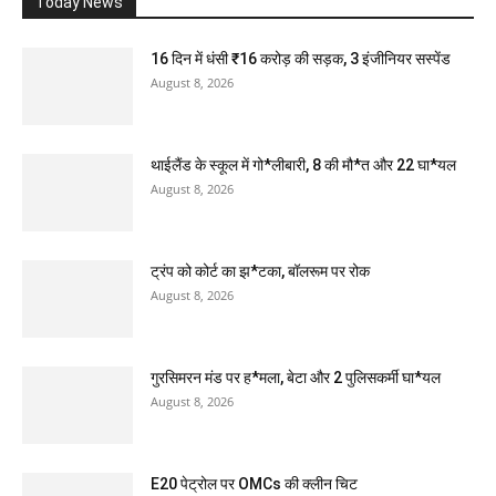
Today News
16 दिन में धंसी ₹16 करोड़ की सड़क, 3 इंजीनियर सस्पेंड
August 8, 2026
थाईलैंड के स्कूल में गो*लीबारी, 8 की मौ*त और 22 घा*यल
August 8, 2026
ट्रंप को कोर्ट का झ*टका, बॉलरूम पर रोक
August 8, 2026
गुरसिमरन मंड पर ह*मला, बेटा और 2 पुलिसकर्मी घा*यल
August 8, 2026
E20 पेट्रोल पर OMCs की क्लीन चिट