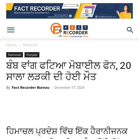
Home
National
National
Punjabi
ਬੰਬ ਵਾਂਗ ਫਟਿਆ ਮੋਬਾਈਲ ਫੋਨ, 20
ਸਾਲਾ ਲੜਕੀ ਦੀ ਹੋਈ ਮੌਤ
By
Fact Recorder Bureau
-
December 17, 2024
WhatsApp
Facebook
X
Pinteres
ਹਿਮਾਚਲ ਪ੍ਰਦੇਸ਼ ਵਿੱਚ ਇੱਕ ਹੈਰਾਨੀਜਨਕ