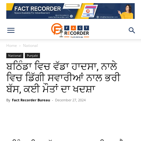
Home
National
National
Punjabi
ਬਠਿੰਡਾ ਵਿਚ ਵੱਡਾ ਹਾਦਸਾ, ਨਾਲੇ
ਵਿਚ ਡਿੱਗੀ ਸਵਾਰੀਆਂ ਨਾਲ ਭਰੀ
ਬੱਸ, ਕਈ ਮੌਤਾਂ ਦਾ ਖਦਸ਼ਾ
By
Fact Recorder Bureau
-
December 27, 2024
WhatsApp
Facebook
X
Pinteres