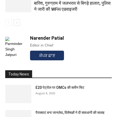
बारिश, गुरुग्राम में जलभराव से बिगड़े हालात, पुलिस
ने जारी की WFH एडवाइजरी
Narender Patial
Editor in Chief
ਕੱਪੜ ਛਾਣ
Today News
E20 पेट्रोल पर OMCs की क्लीन चिट
August 8, 2026
पैराक्वाट बना जानलेवा, विशेषज्ञों ने दी सावधानी की सलाह