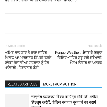
ਮੁਤਾਬਕ ਕੁਝ ਜ਼ਖ਼ਮੀਆਂ ਦੀ ਹਾਲਤ ਗੰਭੀਰ ਦੱਸੀ ਜਾ ਰਹੀ ਹੈ।
Previous article
Next article
ਅਮਿਤ ਸ਼ਾਹ ਸ਼ਾਹ ਨੇ ਬਾਬਾ ਸਾਹਿਬ
Punjab Weather: ਪੰਜਾਬ ਦੇ ਇਨ੍ਹਾਂ
ਖਿਲਾਫ ਅਪਮਾਨਜਨਕ ਟਿੱਪਣੀ ਕਰਕੇ
ਜ਼ਿਲ੍ਹਿਆਂ ਵਿਚ ਸ਼ੁਰੂ ਹੋਈ ਗੜੇਮਾਰੀ,
ਕਰੋੜਾਂ ਲੋਕਾ ਦੀਆਂ ਭਾਵਨਾਵਾਂ ਨੂੰ ਠੇਸ
ਮੌਸਮ ਵਿਭਾਗ ਦਾ ਅਲਰਟ
ਪਹੁੰਚਾਈ : ਵਿਸ਼ਵਨਾਥ ਬੰਟੀ
RELATED ARTICLES
MORE FROM AUTHOR
राष्ट्रीय हथकरघा दिवस पर पीएम मोदी की अपील,
‘हैंडलूम खरीदें, वीडियो बनाकर बुनकरों का बढ़ाएं