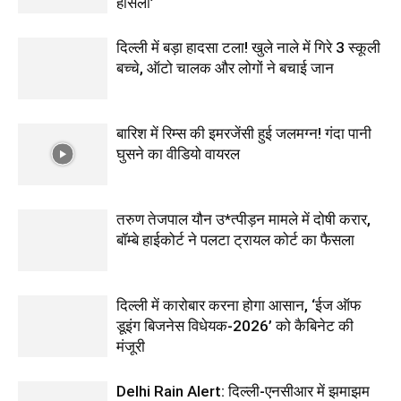
हौसला’
दिल्ली में बड़ा हादसा टला! खुले नाले में गिरे 3 स्कूली
बच्चे, ऑटो चालक और लोगों ने बचाई जान
बारिश में रिम्स की इमरजेंसी हुई जलमग्न! गंदा पानी
घुसने का वीडियो वायरल
तरुण तेजपाल यौन उ*त्पीड़न मामले में दोषी करार,
बॉम्बे हाईकोर्ट ने पलटा ट्रायल कोर्ट का फैसला
दिल्ली में कारोबार करना होगा आसान, ‘ईज ऑफ
डूइंग बिजनेस विधेयक-2026’ को कैबिनेट की
मंजूरी
Delhi Rain Alert: दिल्ली-एनसीआर में झमाझम