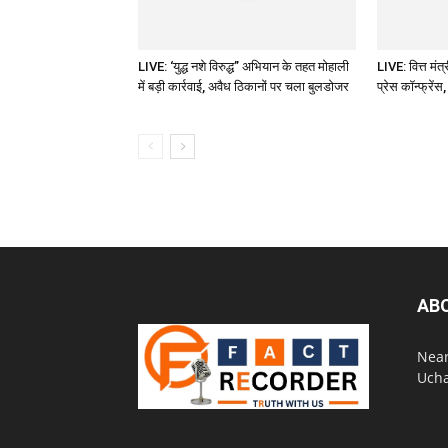
LIVE: ‘युद्ध नशे विरुद्ध” अभियान के तहत मोहाली
LIVE: वित्त मं
में बड़ी कार्रवाई, अवैध ठिकानों पर चला बुलडोजर
प्रेस कॉन्फ्रेंस
AB
Near
Ucha