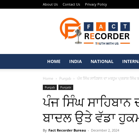
About Us
Contact Us
Privacy Policy
Fact
Recorder
–
Punjabi
News
Portal
HOME
INDIA
NATIONAL
INTERN
Home
Punjab
ਪੰਜ ਸਿੰਘ ਸਾਹਿਬਾਨ ਦਾ ਮਰਹੂਮ ਪ੍ਰਕਾਸ਼ ਸਿੰਘ 
Punjab
Punjabi
ਪੰਜ ਸਿੰਘ ਸਾਹਿਬਾਨ 
ਬਾਦਲ ਉਤੇ ਵੱਡਾ ਹੁ
By
Fact Recorder Bureau
-
December 2, 2024