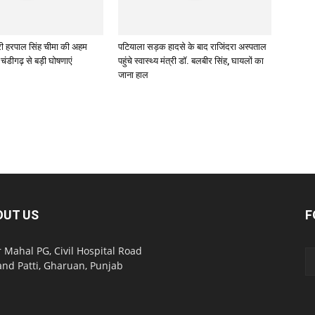
त्री हरपाल सिंह चीमा की अहम
पटियाला सड़क हादसे के बाद राजिंदरा अस्पताल
, चंडीगढ़ से बड़ी घोषणाएं
पहुंचे स्वास्थ्य मंत्री डॉ. बलबीर सिंह, घायलों का
जाना हाल
OUT US
F
 Mahal PG, Civil Hospital Road
nd Patti, Gharuan, Punjab