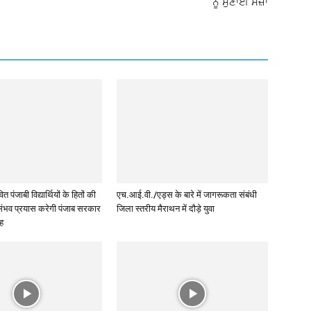
ਨੂੰ ਸੁਣਾਈ ਸਜ਼ਾ
त पंजाबी विद्यार्थियों के हितों की
एच.आई.वी./एड्स के बारे में जागरूकता संबंधी
रसंभव प्रयास करेगी पंजाब सरकार
जिला स्तरीय मैराथन में दौड़े युवा
ंह