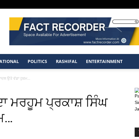
ATIONAL
POLITICS
RASHIFAL
ENTERTAINMENT
ਬਾਦਲ ਉਤੇ ਵੱਡਾ ਹੁਕਮ…
ਦਾ ਮਰਹੂਮ ਪ੍ਰਕਾਸ਼ ਸਿੰਘ
ਕਮ…