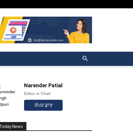
Narender Patial
Editor in Chief
ਕੱਪੜ ਛਾਣ
Today News