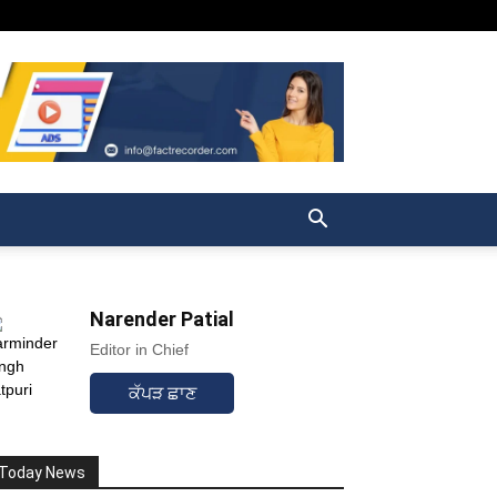
Narender Patial
Editor in Chief
ਕੱਪੜ ਛਾਣ
Today News