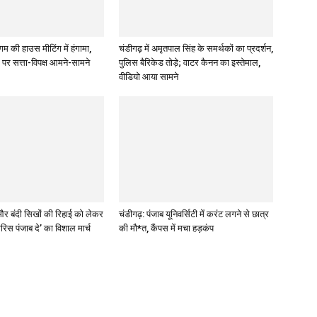
म की हाउस मीटिंग में हंगामा,
चंडीगढ़ में अमृतपाल सिंह के समर्थकों का प्रदर्शन,
द्दे पर सत्ता-विपक्ष आमने-सामने
पुलिस बैरिकेड तोड़े; वाटर कैनन का इस्तेमाल,
वीडियो आया सामने
र बंदी सिखों की रिहाई को लेकर
चंडीगढ़: पंजाब यूनिवर्सिटी में करंट लगने से छात्र
ारिस पंजाब दे’ का विशाल मार्च
की मौ*त, कैंपस में मचा हड़कंप