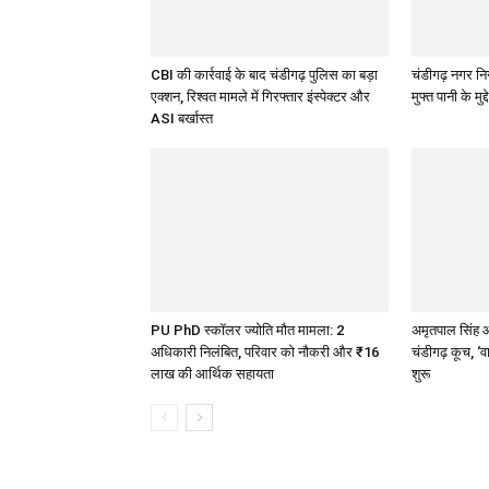
CBI की कार्रवाई के बाद चंडीगढ़ पुलिस का बड़ा
चंडीगढ़ नगर निग
एक्शन, रिश्वत मामले में गिरफ्तार इंस्पेक्टर और
मुफ्त पानी के मु
ASI बर्खास्त
PU PhD स्कॉलर ज्योति मौत मामला: 2
अमृतपाल सिंह औ
अधिकारी निलंबित, परिवार को नौकरी और ₹16
चंडीगढ़ कूच, ‘व
लाख की आर्थिक सहायता
शुरू