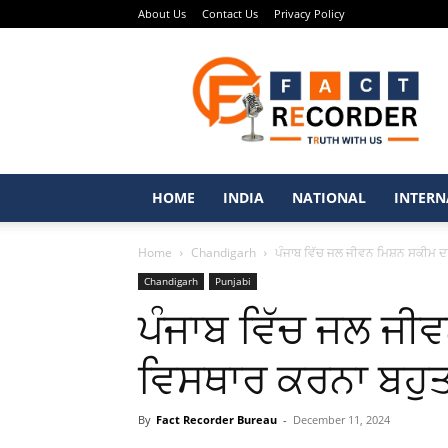
About Us
Contact Us
Privacy Policy
Fact
Recorder
–
Punjabi
News
Portal
HOME
INDIA
NATIONAL
INTERN
Home
Chandigarh
ਪੰਜਾਬ ਵਿੱਚ ਜਲ ਜੀਵਨ ਮਿਸ਼ਨ ਸਕੀਮ ਦਾ 
Chandigarh
Punjabi
ਪੰਜਾਬ ਵਿੱਚ ਜਲ ਜੀਵ
ਵਿਸਥਾਰ ਕਰਨਾ ਬਹੁਤ 
By
Fact Recorder Bureau
-
December 11, 2024