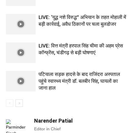
LIVE: ‘युद्ध नशे विरुद्ध” अभियान के तहत मोहाली में
बड़ी कार्रवाई, अवैध ठिकानों पर चला बुलडोजर
LIVE: वित्त मंत्री हरपाल सिंह चीमा की अहम प्रेस
कॉन्फ्रेंस, चंडीगढ़ से बड़ी घोषणाएं
पटियाला सड़क हादसे के बाद राजिंदरा अस्पताल
पहुंचे स्वास्थ्य मंत्री डॉ. बलबीर सिंह, घायलों का
जाना हाल
Narender Patial
Editor in Chief