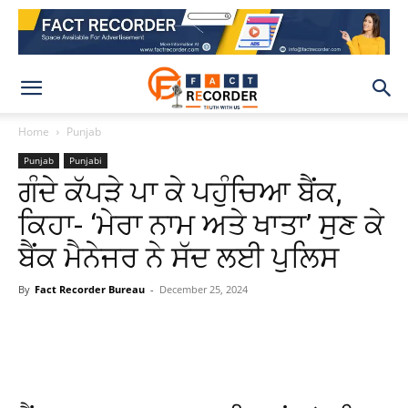
Home
Punjab
Punjab
Punjabi
ਗੰਦੇ ਕੱਪੜੇ ਪਾ ਕੇ ਪਹੁੰਚਿਆ ਬੈਂਕ,
ਕਿਹਾ- ‘ਮੇਰਾ ਨਾਮ ਅਤੇ ਖਾਤਾ’ ਸੁਣ ਕੇ
ਬੈਂਕ ਮੈਨੇਜਰ ਨੇ ਸੱਦ ਲਈ ਪੁਲਿਸ
By
Fact Recorder Bureau
-
December 25, 2024
WhatsApp
Facebook
X
Pinteres