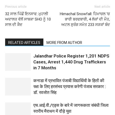
Previous article
Next article
32 ਸਾਲ ਪਿੱਛੋਂ ਇਨਸਾਫ: ਮੁਹਾਲੀ
Himachal Snowfall: ਹਿਮਾਚਲ ‘ਚ
ਅਦਾਲਤ ਵੱਲੋਂ ਸਾਬਕਾ SHO ਨੂੰ 10
ਭਾਰੀ ਬਰਫਬਾਰੀ, 4 ਲੋਕਾਂ ਦੀ ਮੌਤ,
ਸਾਲ ਦੀ ਕੈਦ
ਅਟਲ ਸੁਰੰਗ ਸਮੇਤ 233 ਸੜਕਾਂ ਬੰਦ
RELATED ARTICLES
MORE FROM AUTHOR
Jalandhar Police Register 1,201 NDPS
Cases, Arrest 1,440 Drug Traffickers
in 7 Months
कनाडा में प्रभावित पंजाबी विद्यार्थियों के हितों की
रक्षा के लिए हरसंभव प्रयास करेगी पंजाब सरकार :
डॉ. रवजोत सिंह
एच.आई.वी./एड्स के बारे में जागरूकता संबंधी जिला
स्तरीय मैराथन में दौड़े युवा