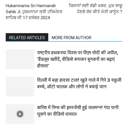
Hukamnama Sri Harmandir
ਕਿਸਾਨਾਂ ਲਈ ਵੱਡੀ ਖ਼ਬਰ…ਮੁੜ ਲਾਗੂ
Sahib Ji: ਹੁਕਮਨਾਮਾ ਸ੍ਰੀ ਹਰਿਮੰਦਰ
ਹੋਣਗੇ ਰੱਦ ਕੀਤੇ ਖੇਤੀ ਕਾਨੂੰਨ ?
ਸਾਹਿਬ ਜੀ 17 ਦਸੰਬਰ 2024
RELATED ARTICLES
MORE FROM AUTHOR
राष्ट्रीय हथकरघा दिवस पर पीएम मोदी की अपील,
‘हैंडलूम खरीदें, वीडियो बनाकर बुनकरों का बढ़ाएं
हौसला’
दिल्ली में बड़ा हादसा टला! खुले नाले में गिरे 3 स्कूली
बच्चे, ऑटो चालक और लोगों ने बचाई जान
बारिश में रिम्स की इमरजेंसी हुई जलमग्न! गंदा पानी
घुसने का वीडियो वायरल