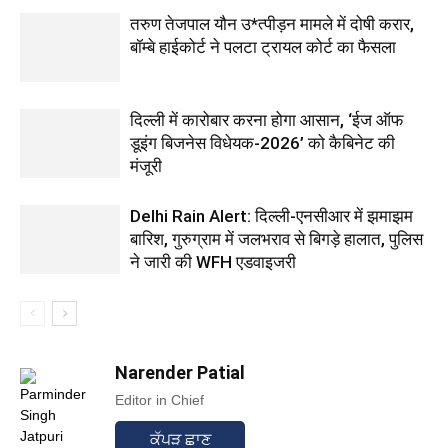
तरुण तेजपाल यौन उ*त्पीड़न मामले में दोषी करार,
बॉम्बे हाईकोर्ट ने पलटा ट्रायल कोर्ट का फैसला
दिल्ली में कारोबार करना होगा आसान, ‘ईज ऑफ
डूइंग बिजनेस विधेयक-2026’ को कैबिनेट की
मंजूरी
Delhi Rain Alert: दिल्ली-एनसीआर में झमाझम
बारिश, गुरुग्राम में जलभराव से बिगड़े हालात, पुलिस
ने जारी की WFH एडवाइजरी
Narender Patial
Editor in Chief
ਕੱਪੜ ਛਾਣ