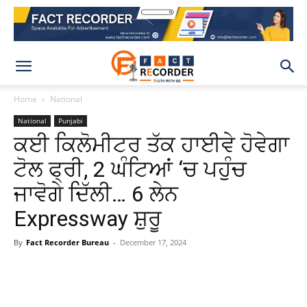
Home
National
National
Punjabi
ਕਈ ਕਿਲੋਮੀਟਰ ਤੱਕ ਹਾਈਵੇ ਹੋਵੇਗਾ
ਟੋਲ ਫ੍ਰੀ, 2 ਘੰਟਿਆਂ ‘ਚ ਪਹੁੰਚ
ਜਾਵੋਗੇ ਦਿੱਲੀ… 6 ਲੇਨ
Expressway ਸ਼ੁਰੂ
By
Fact Recorder Bureau
-
December 17, 2024
WhatsApp
Facebook
X
Pinteres