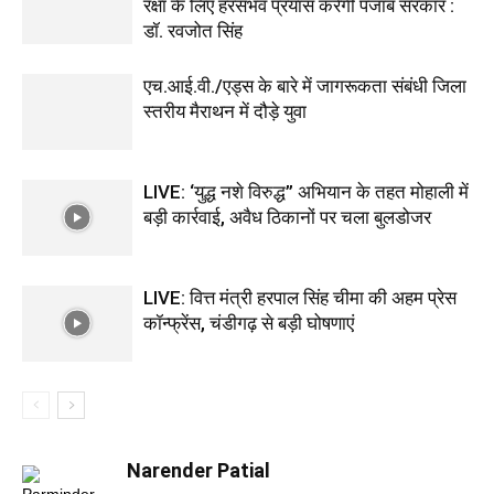
रक्षा के लिए हरसंभव प्रयास करेगी पंजाब सरकार :
डॉ. रवजोत सिंह
एच.आई.वी./एड्स के बारे में जागरूकता संबंधी जिला
स्तरीय मैराथन में दौड़े युवा
LIVE: ‘युद्ध नशे विरुद्ध” अभियान के तहत मोहाली में
बड़ी कार्रवाई, अवैध ठिकानों पर चला बुलडोजर
LIVE: वित्त मंत्री हरपाल सिंह चीमा की अहम प्रेस
कॉन्फ्रेंस, चंडीगढ़ से बड़ी घोषणाएं
Narender Patial