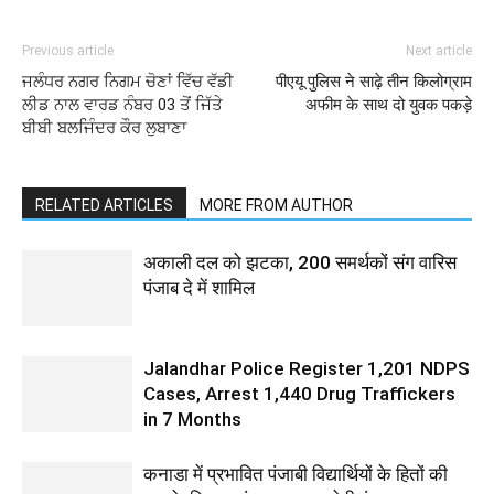
Previous article
Next article
ਜਲੰਧਰ ਨਗਰ ਨਿਗਮ ਚੋਣਾਂ ਵਿੱਚ ਵੱਡੀ
पीएयू पुलिस ने साढ़े तीन किलोग्राम
ਲੀਡ ਨਾਲ ਵਾਰਡ ਨੰਬਰ 03 ਤੋਂ ਜਿੱਤੇ
अफीम के साथ दो युवक पकड़े
ਬੀਬੀ ਬਲਜਿੰਦਰ ਕੌਰ ਲੁਬਾਣਾ
RELATED ARTICLES
MORE FROM AUTHOR
अकाली दल को झटका, 200 समर्थकों संग वारिस
पंजाब दे में शामिल
Jalandhar Police Register 1,201 NDPS
Cases, Arrest 1,440 Drug Traffickers
in 7 Months
कनाडा में प्रभावित पंजाबी विद्यार्थियों के हितों की