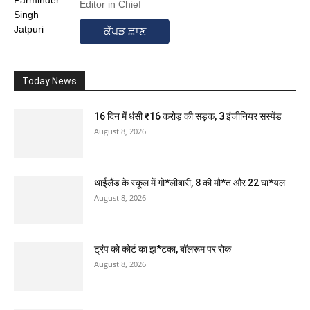
Editor in Chief
ਕੱਪੜ ਛਾਣ
Today News
16 दिन में धंसी ₹16 करोड़ की सड़क, 3 इंजीनियर सस्पेंड
August 8, 2026
थाईलैंड के स्कूल में गो*लीबारी, 8 की मौ*त और 22 घा*यल
August 8, 2026
ट्रंप को कोर्ट का झ*टका, बॉलरूम पर रोक
August 8, 2026