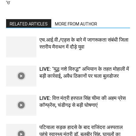
‘ਚ
RELATED ARTICLES
MORE FROM AUTHOR
एच.आई.वी./एड्स के बारे में जागरूकता संबंधी जिला
स्तरीय मैराथन में दौड़े युवा
LIVE: ‘युद्ध नशे विरुद्ध” अभियान के तहत मोहाली में
बड़ी कार्रवाई, अवैध ठिकानों पर चला बुलडोजर
LIVE: वित्त मंत्री हरपाल सिंह चीमा की अहम प्रेस
कॉन्फ्रेंस, चंडीगढ़ से बड़ी घोषणाएं
पटियाला सड़क हादसे के बाद राजिंदरा अस्पताल
पहुंचे स्वास्थ्य मंत्री डॉ. बलबीर सिंह, घायलों का