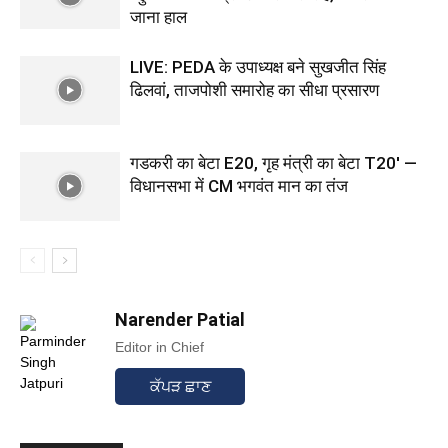
जाना हाल
LIVE: PEDA के उपाध्यक्ष बने सुखजीत सिंह
ढिलवां, ताजपोशी समारोह का सीधा प्रसारण
गडकरी का बेटा E20, गृह मंत्री का बेटा T20′ —
विधानसभा में CM भगवंत मान का तंज
Narender Patial
Editor in Chief
ਕੱਪੜ ਛਾਣ