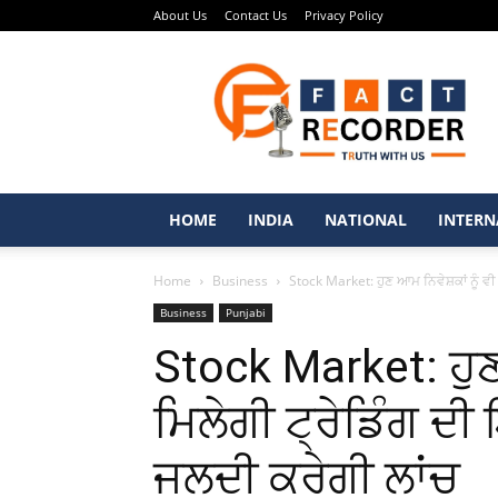
About Us
Contact Us
Privacy Policy
Fact
Recorder
–
Punjabi
News
Portal
HOME
INDIA
NATIONAL
INTERN
Home
Business
Stock Market: ਹੁਣ ਆਮ ਨਿਵੇਸ਼ਕਾਂ ਨੂੰ ਵੀ 
Business
Punjabi
Stock Market: ਹੁਣ 
ਮਿਲੇਗੀ ਟ੍ਰੇਡਿੰਗ ਦੀ
ਜਲਦੀ ਕਰੇਗੀ ਲਾਂਚ