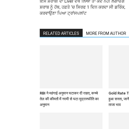
ਇਸ ਸ਼ਰਾਬੀ ਦਾ Liver ਦੇਖ ਲਿਆ ਤਾਂ ਕਦੇ ਨਹੀਂ ਲਗਾਓਗੇ
ਸ਼ਰਾਬ ਨੂੰ ਹੱਥ, ਹਫ਼ਤੇ ‘ਚ ਸਿਰਫ 1 ਦਿਨ ਕਰਦਾ ਸੀ ਡਰਿੰਕ,
ਕਰਵਾਉਣਾ ਪਿਆ ਟ੍ਰਾਂਸਪਲਾਂਟ
RELATED ARTICLES
MORE FROM AUTHOR
RBI ने महंगाई अनुमान घटाकर दी राहत, कच्चे
Gold Rate T
तेल की कीमतों में नरमी से घटा मुद्रास्फीति का
हुआ सस्ता, जान
अनुमान
ताजा भाव