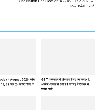
‘One Nation One Election’ ਬਿੱਲ ਪਾਸ ਹੋਣ ਨਾਲ ਕੀ-ਕੀ
ਬਦਲ ਜਾਵੇਗਾ… ਜਾਣੋ
oday 4 August 2026: सोना
GST कलेक्शन में हरियाणा फिर बना नंबर-1,
ें 18, 22 और 24 कैरेट गोल्ड के
अप्रैल-जुलाई में SGST संग्रह में देशभर में
सबसे आगे