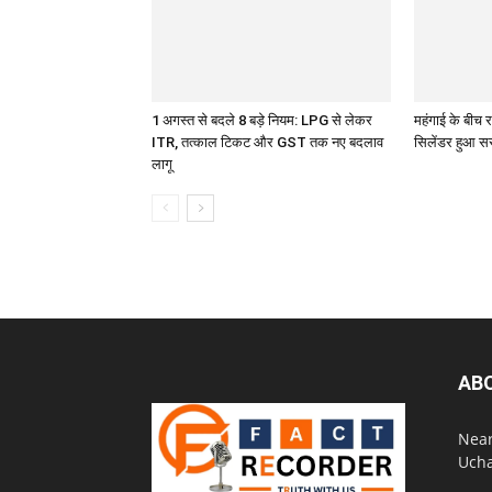
1 अगस्त से बदले 8 बड़े नियम: LPG से लेकर
महंगाई के बीच
ITR, तत्काल टिकट और GST तक नए बदलाव
सिलेंडर हुआ सस
लागू
AB
Near
Ucha