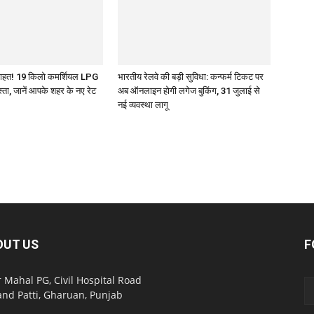
 राहत! 19 किलो कमर्शियल LPG
भारतीय रेलवे की बड़ी सुविधा: कन्फर्म टिकट पर
्ता, जानें आपके शहर के नए रेट
अब ऑनलाइन होगी लगेज बुकिंग, 31 जुलाई से
नई व्यवस्था लागू
OUT US
F
 Mahal PG, Civil Hospital Road
nd Patti, Gharuan, Punjab