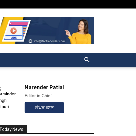
Narender Patial
Editor in Chief
ਕੱਪੜ ਛਾਣ
Today News