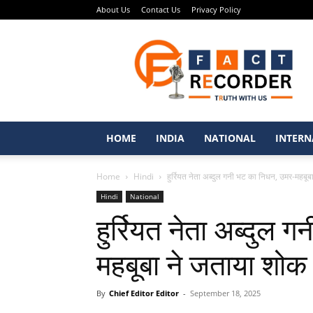
About Us
Contact Us
Privacy Policy
Fact
Recorder
–
Punjabi
News
Portal
HOME
INDIA
NATIONAL
INTERN
Home
Hindi
हुर्रियत नेता अब्दुल गनी भट का निधन, उमर-महबू
Hindi
National
हुर्रियत नेता अब्दुल
महबूबा ने जताया शोक
By
Chief Editor Editor
-
September 18, 2025