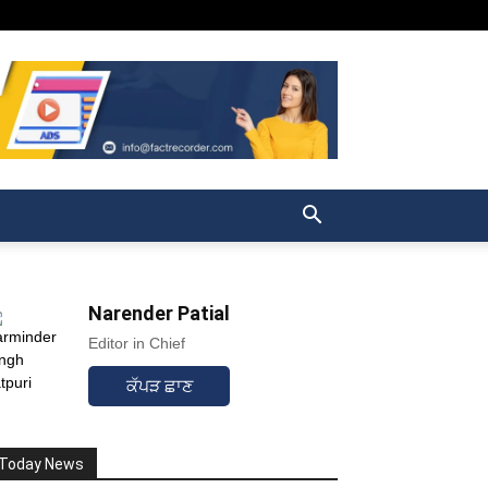
Narender Patial
Editor in Chief
ਕੱਪੜ ਛਾਣ
Today News