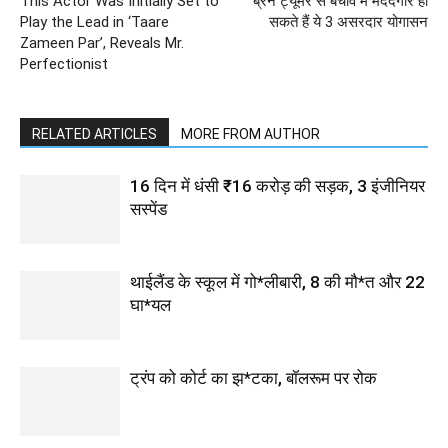
This Actor Was Initially Set to
ब्रेन ट्यूमर से बचाव में मददगार हो
Play the Lead in ‘Taare
सकते हैं ये 3 असरदार योगासन
Zameen Par’, Reveals Mr.
Perfectionist
RELATED ARTICLES
MORE FROM AUTHOR
16 दिन में धंसी ₹16 करोड़ की सड़क, 3 इंजीनियर
सस्पेंड
थाईलैंड के स्कूल में गो*लीबारी, 8 की मौ*त और 22
घा*यल
ट्रंप को कोर्ट का झ*टका, बॉलरूम पर रोक