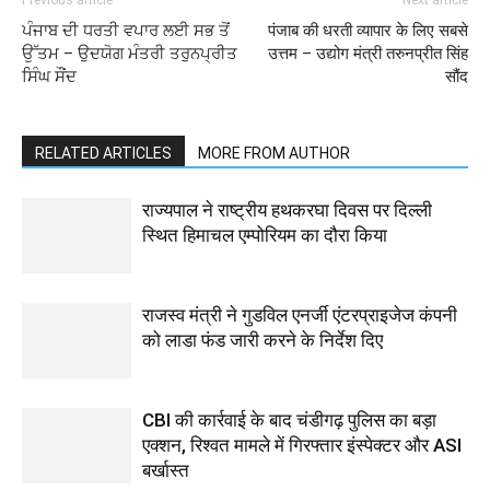
Previous article
Next article
ਪੰਜਾਬ ਦੀ ਧਰਤੀ ਵਪਾਰ ਲਈ ਸਭ ਤੋਂ
पंजाब की धरती व्यापार के लिए सबसे
ਉੱਤਮ – ਉਦਯੋਗ ਮੰਤਰੀ ਤਰੁਨਪ੍ਰੀਤ
उत्तम – उद्योग मंत्री तरुनप्रीत सिंह
ਸਿੰਘ ਸੌਂਦ
सौंद
RELATED ARTICLES
MORE FROM AUTHOR
राज्यपाल ने राष्ट्रीय हथकरघा दिवस पर दिल्ली
स्थित हिमाचल एम्पोरियम का दौरा किया
राजस्व मंत्री ने गुडविल एनर्जी एंटरप्राइजेज कंपनी
को लाडा फंड जारी करने के निर्देश दिए
CBI की कार्रवाई के बाद चंडीगढ़ पुलिस का बड़ा
एक्शन, रिश्वत मामले में गिरफ्तार इंस्पेक्टर और ASI
बर्खास्त