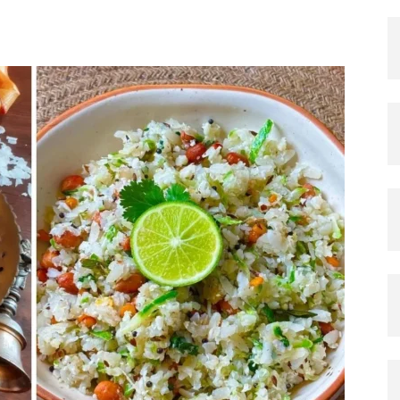
X
Pinterest
Copy URL