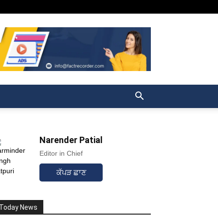
Narender Patial
Editor in Chief
ਕੱਪੜ ਛਾਣ
Today News