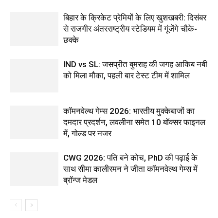
बिहार के क्रिकेट प्रेमियों के लिए खुशखबरी: दिसंबर
से राजगीर अंतरराष्ट्रीय स्टेडियम में गूंजेंगे चौके-
छक्के
IND vs SL: जसप्रीत बुमराह की जगह आकिब नबी
को मिला मौका, पहली बार टेस्ट टीम में शामिल
कॉमनवेल्थ गेम्स 2026: भारतीय मुक्केबाजों का
दमदार प्रदर्शन, लवलीना समेत 10 बॉक्सर फाइनल
में, गोल्ड पर नजर
CWG 2026: पति बने कोच, PhD की पढ़ाई के
साथ सीमा कालीरमन ने जीता कॉमनवेल्थ गेम्स में
ब्रॉन्ज मेडल