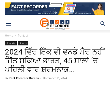
Home
Punjabi
Punjabi
Sports
2024 ਵਿੱਚ ਇੱਕ ਵੀ ਵਨਡੇ ਮੈਚ ਨਹੀਂ
ਜਿੱਤ ਸਕਿਆ ਭਾਰਤ, 45 ਸਾਲਾਂ ‘ਚ
ਪਹਿਲੀ ਵਾਰ ਸ਼ਰਮਨਾਕ…
By
Fact Recorder Bureau
-
December 11, 2024
WhatsApp
Facebook
X
Pinteres