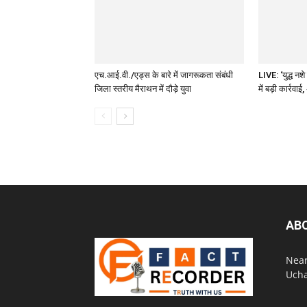
एच.आई.वी./एड्स के बारे में जागरूकता संबंधी
LIVE: ‘युद्ध नश
जिला स्तरीय मैराथन में दौड़े युवा
में बड़ी कार्रव
AB
Near
Ucha