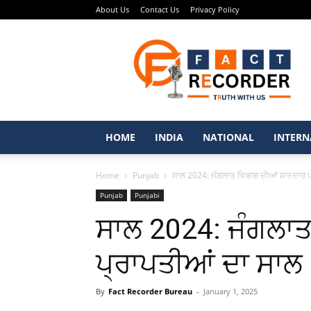
About Us
Contact Us
Privacy Policy
Fact
Recorder
–
Punjabi
News
Portal
HOME
INDIA
NATIONAL
INTERN
Home
Punjab
ਸਾਲ 2024: ਜੰਗਲਾਤ ਵਿਭਾਗ ਦੀਆਂ ਸ਼ਾਨਦਾਰ ਪ
Punjab
Punjabi
ਸਾਲ 2024: ਜੰਗਲਾ
ਪ੍ਰਾਪਤੀਆਂ ਦਾ ਸਾਲ
By
Fact Recorder Bureau
-
January 1, 2025