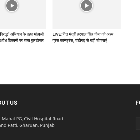
े विरुद्ध” अभियान के तहत मोहाली
LIVE: वित्त मंत्री हरपाल सिंह चीमा की अहम
ाई, अवैध ठिकानों पर चला बुलडोजर
प्रेस कॉन्फ्रेंस, चंडीगढ़ से बड़ी घोषणाएं
OUT US
F
 Mahal PG, Civil Hospital Road
nd Patti, Gharuan, Punjab