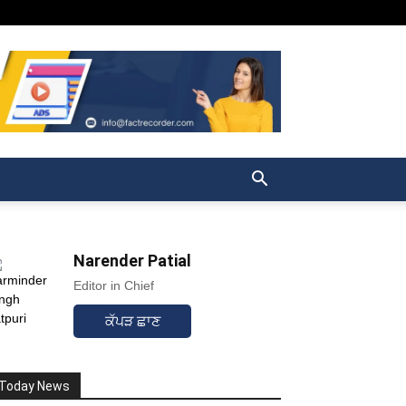
Narender Patial
Editor in Chief
ਕੱਪੜ ਛਾਣ
Today News