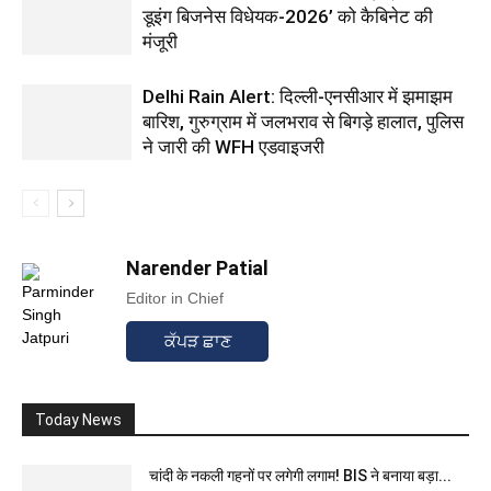
डूइंग बिजनेस विधेयक-2026’ को कैबिनेट की
मंजूरी
Delhi Rain Alert: दिल्ली-एनसीआर में झमाझम
बारिश, गुरुग्राम में जलभराव से बिगड़े हालात, पुलिस
ने जारी की WFH एडवाइजरी
Narender Patial
Editor in Chief
ਕੱਪੜ ਛਾਣ
Today News
चांदी के नकली गहनों पर लगेगी लगाम! BIS ने बनाया बड़ा...