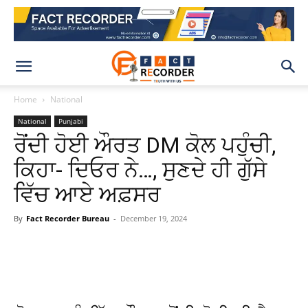
Home
National
National
Punjabi
ਰੋਂਦੀ ਹੋਈ ਔਰਤ DM ਕੋਲ ਪਹੁੰਚੀ,
ਕਿਹਾ- ਦਿਓਰ ਨੇ…, ਸੁਣਦੇ ਹੀ ਗੁੱਸੇ
ਵਿੱਚ ਆਏ ਅਫ਼ਸਰ
By
Fact Recorder Bureau
-
December 19, 2024
WhatsApp
Facebook
X
Pinteres