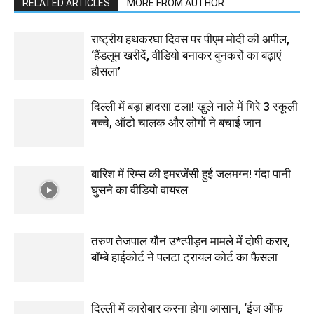
RELATED ARTICLES
MORE FROM AUTHOR
राष्ट्रीय हथकरघा दिवस पर पीएम मोदी की अपील,
‘हैंडलूम खरीदें, वीडियो बनाकर बुनकरों का बढ़ाएं
हौसला’
दिल्ली में बड़ा हादसा टला! खुले नाले में गिरे 3 स्कूली
बच्चे, ऑटो चालक और लोगों ने बचाई जान
बारिश में रिम्स की इमरजेंसी हुई जलमग्न! गंदा पानी
घुसने का वीडियो वायरल
तरुण तेजपाल यौन उ*त्पीड़न मामले में दोषी करार,
बॉम्बे हाईकोर्ट ने पलटा ट्रायल कोर्ट का फैसला
दिल्ली में कारोबार करना होगा आसान, ‘ईज ऑफ