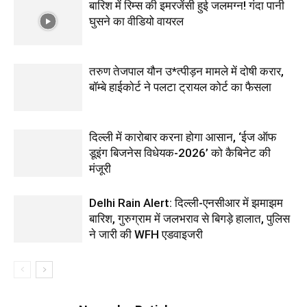
बारिश में रिम्स की इमरजेंसी हुई जलमग्न! गंदा पानी
घुसने का वीडियो वायरल
तरुण तेजपाल यौन उ*त्पीड़न मामले में दोषी करार,
बॉम्बे हाईकोर्ट ने पलटा ट्रायल कोर्ट का फैसला
दिल्ली में कारोबार करना होगा आसान, ‘ईज ऑफ
डूइंग बिजनेस विधेयक-2026’ को कैबिनेट की
मंजूरी
Delhi Rain Alert: दिल्ली-एनसीआर में झमाझम
बारिश, गुरुग्राम में जलभराव से बिगड़े हालात, पुलिस
ने जारी की WFH एडवाइजरी