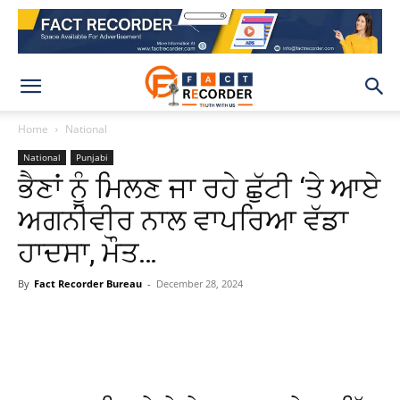
Home
National
National
Punjabi
ਭੈਣਾਂ ਨੂੰ ਮਿਲਣ ਜਾ ਰਹੇ ਛੁੱਟੀ ‘ਤੇ ਆਏ
ਅਗਨੀਵੀਰ ਨਾਲ ਵਾਪਰਿਆ ਵੱਡਾ
ਹਾਦਸਾ, ਮੌਤ…
By
Fact Recorder Bureau
-
December 28, 2024
WhatsApp
Facebook
X
Pinteres