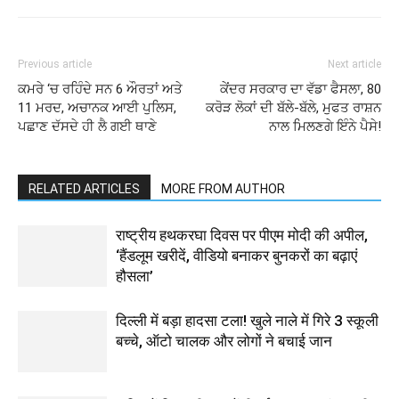
Previous article
Next article
ਕਮਰੇ ‘ਚ ਰਹਿੰਦੇ ਸਨ 6 ਔਰਤਾਂ ਅਤੇ
ਕੇਂਦਰ ਸਰਕਾਰ ਦਾ ਵੱਡਾ ਫੈਸਲਾ, 80
11 ਮਰਦ, ਅਚਾਨਕ ਆਈ ਪੁਲਿਸ,
ਕਰੋੜ ਲੋਕਾਂ ਦੀ ਬੱਲੇ-ਬੱਲੇ, ਮੁਫਤ ਰਾਸ਼ਨ
ਪਛਾਣ ਦੱਸਦੇ ਹੀ ਲੈ ਗਈ ਥਾਣੇ
ਨਾਲ ਮਿਲਣਗੇ ਇੰਨੇ ਪੈਸੇ!
RELATED ARTICLES
MORE FROM AUTHOR
राष्ट्रीय हथकरघा दिवस पर पीएम मोदी की अपील,
‘हैंडलूम खरीदें, वीडियो बनाकर बुनकरों का बढ़ाएं
हौसला’
दिल्ली में बड़ा हादसा टला! खुले नाले में गिरे 3 स्कूली
बच्चे, ऑटो चालक और लोगों ने बचाई जान