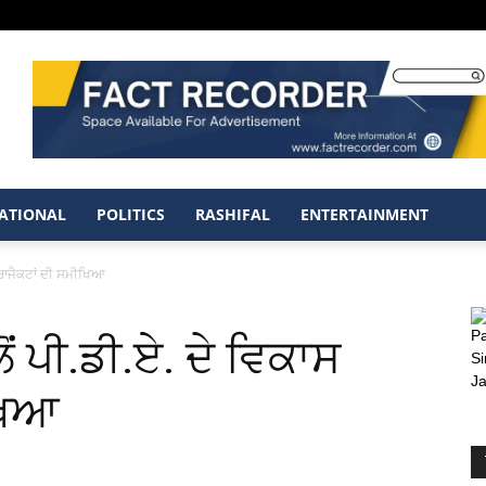
ATIONAL
POLITICS
RASHIFAL
ENTERTAINMENT
੍ਰਾਜੈਕਟਾਂ ਦੀ ਸਮੀਖਿਆ
ਂ ਪੀ.ਡੀ.ਏ. ਦੇ ਵਿਕਾਸ
ੀਖਿਆ