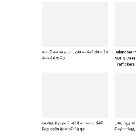
अकाली दल को झटका, 200 समर्थकों संग वारिस
Jalandhar P
पंजाब दे में शामिल
NDPS Cases,
Traffickers
एच.आई.वी./एड्स के बारे में जागरूकता संबंधी
LIVE: ‘युद्ध नश
जिला स्तरीय मैराथन में दौड़े युवा
में बड़ी कार्रव