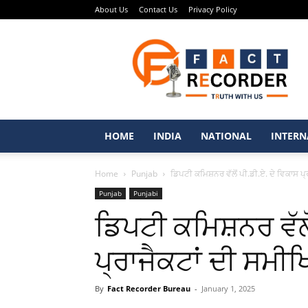
About Us
Contact Us
Privacy Policy
Fact
Recorder
–
Punjabi
News
Portal
HOME
INDIA
NATIONAL
INTERN
Home
Punjab
ਡਿਪਟੀ ਕਮਿਸ਼ਨਰ ਵੱਲੋਂ ਪੀ.ਡੀ.ਏ. ਦੇ ਵਿਕਾਸ ਪ
Punjab
Punjabi
ਡਿਪਟੀ ਕਮਿਸ਼ਨਰ ਵੱਲੋ
ਪ੍ਰਾਜੈਕਟਾਂ ਦੀ ਸਮ
By
Fact Recorder Bureau
-
January 1, 2025