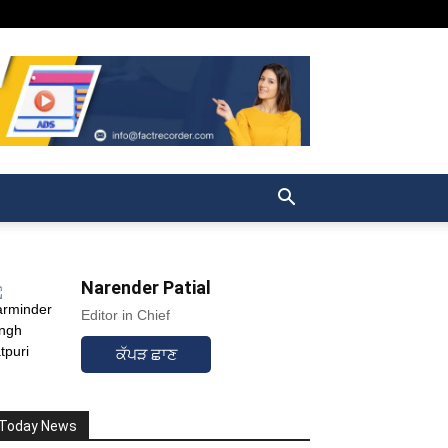
Narender Patial
Editor in Chief
ਕੱਪੜ ਛਾਣ
Today News