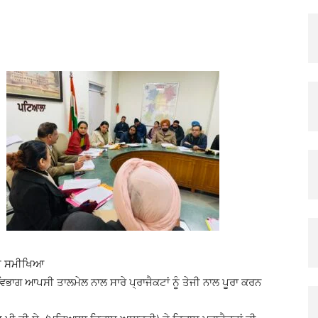
X
Pinterest
Copy URL
 ਦੀ ਸਮੀਖਿਆ
ਿਭਾਗ ਆਪਸੀ ਤਾਲਮੇਲ ਨਾਲ ਸਾਰੇ ਪ੍ਰਾਜੈਕਟਾਂ ਨੂੰ ਤੇਜੀ ਨਾਲ ਪੂਰਾ ਕਰਨ