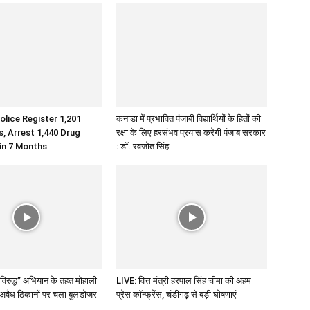
olice Register 1,201
कनाडा में प्रभावित पंजाबी विद्यार्थियों के हितों की
 Arrest 1,440 Drug
रक्षा के लिए हरसंभव प्रयास करेगी पंजाब सरकार
 in 7 Months
: डॉ. रवजोत सिंह
े विरुद्ध” अभियान के तहत मोहाली
LIVE: वित्त मंत्री हरपाल सिंह चीमा की अहम
ाई, अवैध ठिकानों पर चला बुलडोजर
प्रेस कॉन्फ्रेंस, चंडीगढ़ से बड़ी घोषणाएं