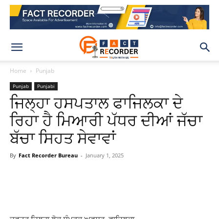
Home
Punjab
Punjab
Punjabi
ਜਿਲ੍ਹਾ ਹਸਪਤਾਲ ਫਾਜਿਲਕਾ ਦੇ
ਰਿਹਾ ਹੈ ਮਿਆਰੀ ਪੱਧਰ ਦੀਆਂ ਜੱਚਾ
ਬੱਚਾ ਸਿਹਤ ਸੇਵਾਵਾਂ
By
Fact Recorder Bureau
-
January 1, 2025
WhatsApp
Facebook
X
Pinteres