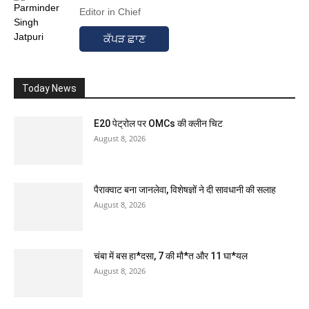
Editor in Chief
ਕੱਪੜ ਛਾਣ
Today News
E20 पेट्रोल पर OMCs की क्लीन चिट
August 8, 2026
पैराक्वाट बना जानलेवा, विशेषज्ञों ने दी सावधानी की सलाह
August 8, 2026
चंबा में बस हा*दसा, 7 की मौ*त और 11 घा*यल
August 8, 2026