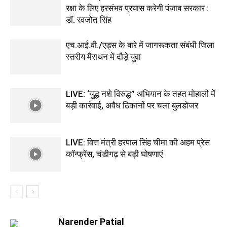
रक्षा के लिए हरसंभव प्रयास करेगी पंजाब सरकार :
डॉ. रवजोत सिंह
एच.आई.वी./एड्स के बारे में जागरूकता संबंधी जिला
स्तरीय मैराथन में दौड़े युवा
LIVE: ‘युद्ध नशे विरुद्ध” अभियान के तहत मोहाली में
बड़ी कार्रवाई, अवैध ठिकानों पर चला बुलडोजर
LIVE: वित्त मंत्री हरपाल सिंह चीमा की अहम प्रेस
कॉन्फ्रेंस, चंडीगढ़ से बड़ी घोषणाएं
Narender Patial