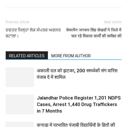
Previous article
Next article
ਦਫਤਰ ਜਿਲ੍ਹਾ ਲੋਕ ਸੰਪਰਕ ਅਫਸਰ
चेयरमैन जगरूप सिंह सेखवाँ ने जिले में
ਬਟਾਲਾ।
चल रहे विकास कार्यों की समीक्षा की
RELATED ARTICLES
MORE FROM AUTHOR
अकाली दल को झटका, 200 समर्थकों संग वारिस
पंजाब दे में शामिल
Jalandhar Police Register 1,201 NDPS
Cases, Arrest 1,440 Drug Traffickers
in 7 Months
कनाडा में प्रभावित पंजाबी विद्यार्थियों के हितों की