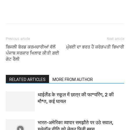
Previous article
Next article
ਬਿਜਲੀ ਬੋਰਡ ਕਰਮਚਾਰੀਆਂ ਵੱਲੋਂ
ਮੁੰਬਈ ਦਾ ਭਰਤ ਹੈ ਕਰੋੜਪਤੀ ਭਿਖਾਰੀ
ਪੰਜਾਬ ਸਰਕਾਰ ਖਿਲਾਫ ਕੀਤੀ ਗਈ
ਗੇਟ ਰੈਲੀ
RELATED ARTICLES
MORE FROM AUTHOR
थाईलैंड के स्कूल में छात्र की फा*यरिंग, 2 की
मौ*त, कई घायल
भारत-अमेरिका व्यापार समझौते पर उठे सवाल,
इथेनॉल नीति को लेकर छिड़ी बहस