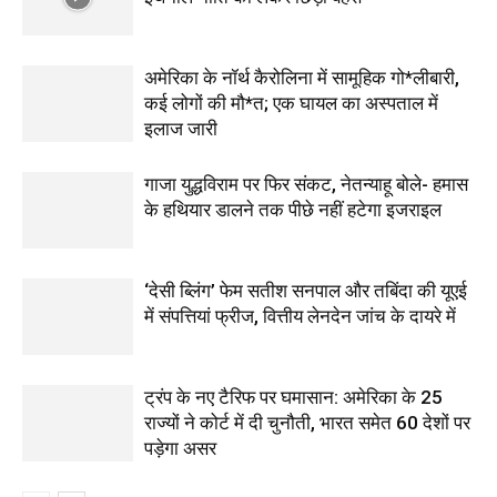
अमेरिका के नॉर्थ कैरोलिना में सामूहिक गो*लीबारी,
कई लोगों की मौ*त; एक घायल का अस्पताल में
इलाज जारी
गाजा युद्धविराम पर फिर संकट, नेतन्याहू बोले- हमास
के हथियार डालने तक पीछे नहीं हटेगा इजराइल
‘देसी ब्लिंग’ फेम सतीश सनपाल और तबिंदा की यूएई
में संपत्तियां फ्रीज, वित्तीय लेनदेन जांच के दायरे में
ट्रंप के नए टैरिफ पर घमासान: अमेरिका के 25
राज्यों ने कोर्ट में दी चुनौती, भारत समेत 60 देशों पर
पड़ेगा असर