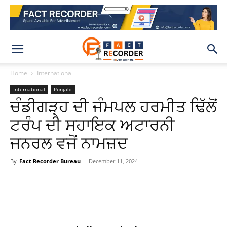
Home
International
International
Punjabi
ਚੰਡੀਗੜ੍ਹ ਦੀ ਜੰਮਪਲ ਹਰਮੀਤ ਢਿੱਲੋਂ
ਟਰੰਪ ਦੀ ਸਹਾਇਕ ਅਟਾਰਨੀ
ਜਨਰਲ ਵਜੋਂ ਨਾਮਜ਼ਦ
By
Fact Recorder Bureau
-
December 11, 2024
WhatsApp
Facebook
X
Pinteres