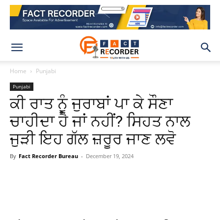
Home
Punjabi
Punjabi
ਕੀ ਰਾਤ ਨੂੰ ਜੁਰਾਬਾਂ ਪਾ ਕੇ ਸੌਣਾ
ਚਾਹੀਦਾ ਹੈ ਜਾਂ ਨਹੀਂ? ਸਿਹਤ ਨਾਲ
ਜੁੜੀ ਇਹ ਗੱਲ ਜ਼ਰੂਰ ਜਾਣ ਲਵੋ
By
Fact Recorder Bureau
-
December 19, 2024
WhatsApp
Facebook
X
Pinteres