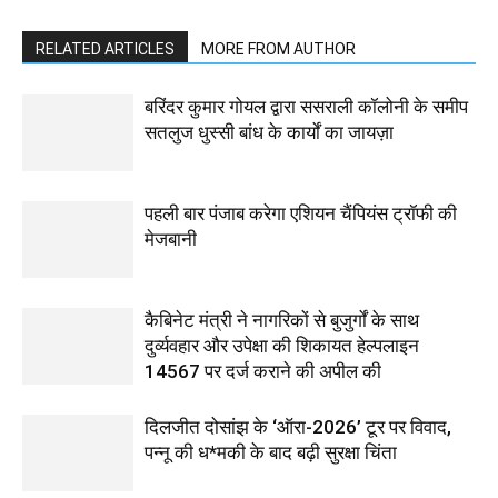
RELATED ARTICLES
MORE FROM AUTHOR
बरिंदर कुमार गोयल द्वारा ससराली कॉलोनी के समीप
सतलुज धुस्सी बांध के कार्यों का जायज़ा
पहली बार पंजाब करेगा एशियन चैंपियंस ट्रॉफी की
मेजबानी
कैबिनेट मंत्री ने नागरिकों से बुजुर्गों के साथ
दुर्व्यवहार और उपेक्षा की शिकायत हेल्पलाइन
14567 पर दर्ज कराने की अपील की
दिलजीत दोसांझ के ‘ऑरा-2026’ टूर पर विवाद,
पन्नू की ध*मकी के बाद बढ़ी सुरक्षा चिंता