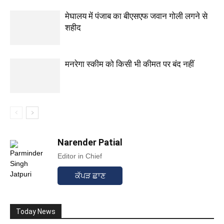
मेघालय में पंजाब का बीएसएफ जवान गोली लगने से
शहीद
मनरेगा स्कीम को किसी भी कीमत पर बंद नहीं
Narender Patial
Editor in Chief
ਕੱਪੜ ਛਾਣ
Today News