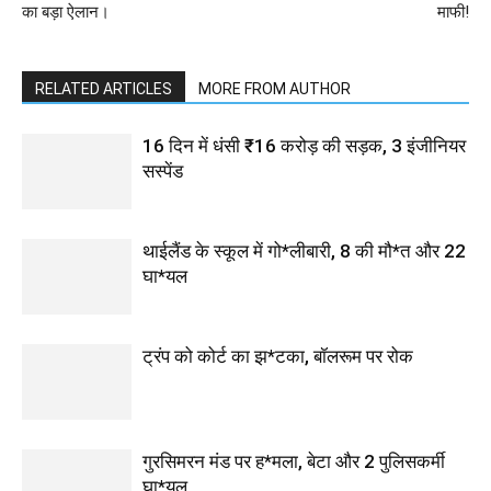
का बड़ा ऐलान।
माफी!
RELATED ARTICLES
MORE FROM AUTHOR
16 दिन में धंसी ₹16 करोड़ की सड़क, 3 इंजीनियर
सस्पेंड
थाईलैंड के स्कूल में गो*लीबारी, 8 की मौ*त और 22
घा*यल
ट्रंप को कोर्ट का झ*टका, बॉलरूम पर रोक
गुरसिमरन मंड पर ह*मला, बेटा और 2 पुलिसकर्मी
घा*यल