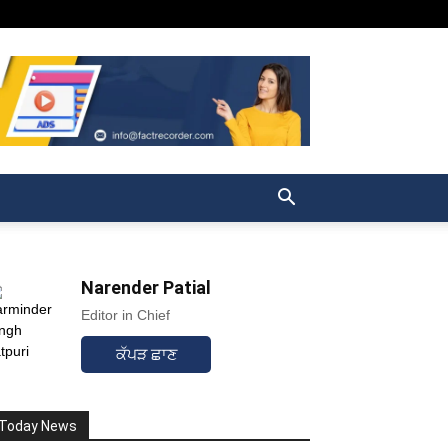
Narender Patial
Editor in Chief
ਕੱਪੜ ਛਾਣ
Today News