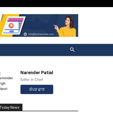
Narender Patial
Editor in Chief
ਕੱਪੜ ਛਾਣ
Today News