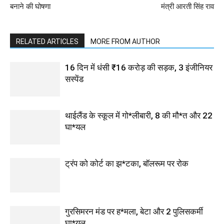
बनाने की घोषणा
मंत्री आरती सिंह राव
RELATED ARTICLES
MORE FROM AUTHOR
16 दिन में धंसी ₹16 करोड़ की सड़क, 3 इंजीनियर
सस्पेंड
थाईलैंड के स्कूल में गो*लीबारी, 8 की मौ*त और 22
घा*यल
ट्रंप को कोर्ट का झ*टका, बॉलरूम पर रोक
गुरसिमरन मंड पर ह*मला, बेटा और 2 पुलिसकर्मी
घा*यल