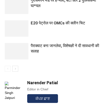
गुरसिमरन मंड पर ह*मला, बेटा और 2 पुलिसकर्मी
घा*यल
E20 पेट्रोल पर OMCs की क्लीन चिट
पैराक्वाट बना जानलेवा, विशेषज्ञों ने दी सावधानी की
सलाह
Narender Patial
Editor in Chief
ਕੱਪੜ ਛਾਣ