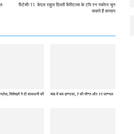
चल
फैंटेसी-11: केएल राहुल दिल्ली कैपिटल्स के टॉप रन स्कोरर चुन
सकते हैं कप्तान
नलेवा, विशेषज्ञों ने दी सावधानी की
चंबा में बस हा*दसा, 7 की मौ*त और 11 घा*यल