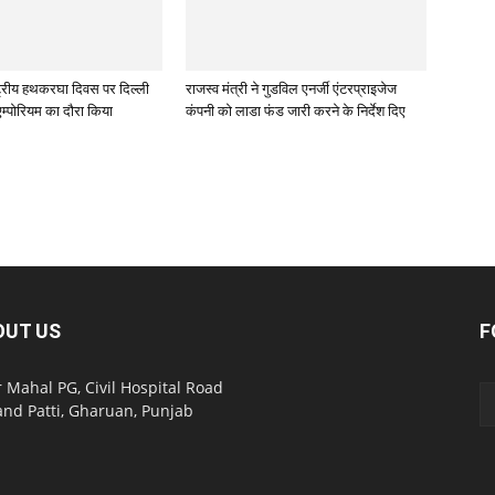
ष्ट्रीय हथकरघा दिवस पर दिल्ली
राजस्व मंत्री ने गुडविल एनर्जी एंटरप्राइजेज
म्पोरियम का दौरा किया
कंपनी को लाडा फंड जारी करने के निर्देश दिए
OUT US
F
 Mahal PG, Civil Hospital Road
nd Patti, Gharuan, Punjab