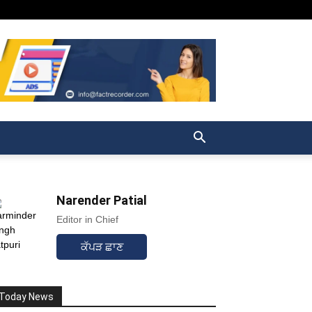
Narender Patial
Editor in Chief
ਕੱਪੜ ਛਾਣ
Today News