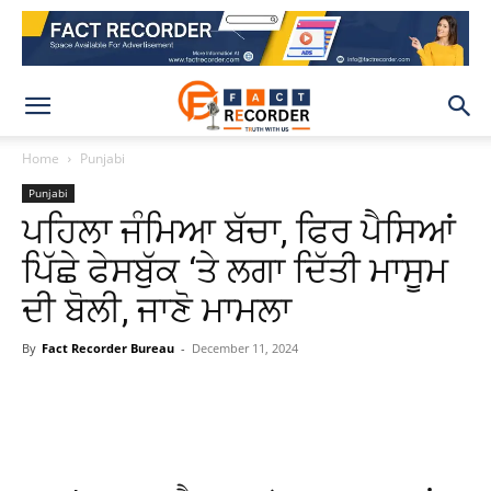
Home
Punjabi
Punjabi
ਪਹਿਲਾ ਜੰਮਿਆ ਬੱਚਾ, ਫਿਰ ਪੈਸਿਆਂ
ਪਿੱਛੇ ਫੇਸਬੁੱਕ ‘ਤੇ ਲਗਾ ਦਿੱਤੀ ਮਾਸੂਮ
ਦੀ ਬੋਲੀ, ਜਾਣੋ ਮਾਮਲਾ
By
Fact Recorder Bureau
-
December 11, 2024
WhatsApp
Facebook
X
Pinteres