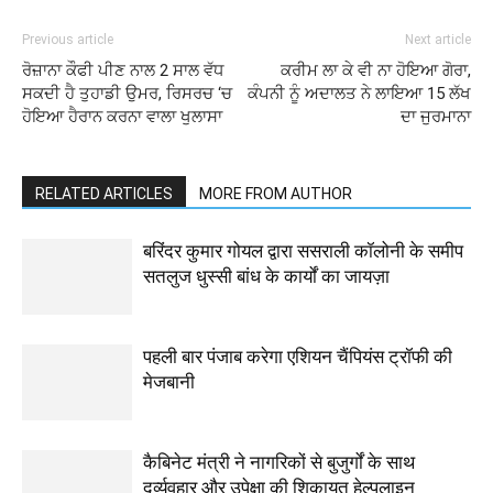
Previous article
Next article
ਰੋਜ਼ਾਨਾ ਕੌਫੀ ਪੀਣ ਨਾਲ 2 ਸਾਲ ਵੱਧ
ਕਰੀਮ ਲਾ ਕੇ ਵੀ ਨਾ ਹੋਇਆ ਗੋਰਾ,
ਸਕਦੀ ਹੈ ਤੁਹਾਡੀ ਉਮਰ, ਰਿਸਰਚ ‘ਚ
ਕੰਪਨੀ ਨੂੰ ਅਦਾਲਤ ਨੇ ਲਾਇਆ 15 ਲੱਖ
ਹੋਇਆ ਹੈਰਾਨ ਕਰਨਾ ਵਾਲਾ ਖੁਲਾਸਾ
ਦਾ ਜੁਰਮਾਨਾ
RELATED ARTICLES
MORE FROM AUTHOR
बरिंदर कुमार गोयल द्वारा ससराली कॉलोनी के समीप
सतलुज धुस्सी बांध के कार्यों का जायज़ा
पहली बार पंजाब करेगा एशियन चैंपियंस ट्रॉफी की
मेजबानी
कैबिनेट मंत्री ने नागरिकों से बुजुर्गों के साथ
दुर्व्यवहार और उपेक्षा की शिकायत हेल्पलाइन