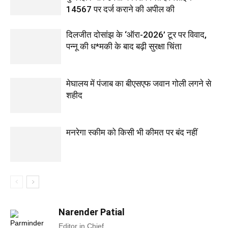
14567 पर दर्ज कराने की अपील की
दिलजीत दोसांझ के ‘ऑरा-2026’ टूर पर विवाद,
पन्नू की ध*मकी के बाद बढ़ी सुरक्षा चिंता
मेघालय में पंजाब का बीएसएफ जवान गोली लगने से
शहीद
मनरेगा स्कीम को किसी भी कीमत पर बंद नहीं
Narender Patial
Editor in Chief