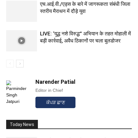
एच.आई.वी./एड्स के बारे में जागरूकता संबंधी जिला
स्तरीय मैराथन में दौड़े युवा
LIVE: ‘युद्ध नशे विरुद्ध” अभियान के तहत मोहाली में
बड़ी कार्रवाई, अवैध ठिकानों पर चला बुलडोजर
Narender Patial
Editor in Chief
ਕੱਪੜ ਛਾਣ
Today News