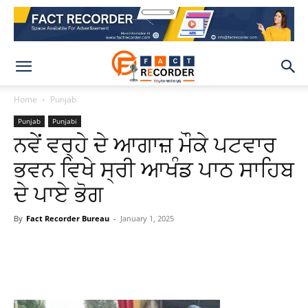
Home
Punjab
Punjab
Punjabi
ਨਵੇਂ ਵਰ੍ਹੇ ਦੇ ਆਗਾਜ਼ ਮੌਕੇ ਪਟਵਾਰ
ਭਵਨ ਵਿਖੇ ਸ੍ਰੀ ਆਖੰਡ ਪਾਠ ਸਾਹਿਬ
ਦੇ ਪਾਏ ਭੋਗ
By
Fact Recorder Bureau
-
January 1, 2025
WhatsApp
Facebook
X
Pinteres