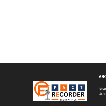
AB
Near
Ucha