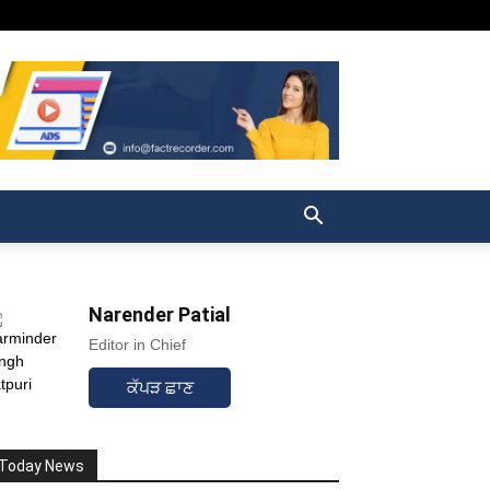
Narender Patial
Editor in Chief
ਕੱਪੜ ਛਾਣ
Today News