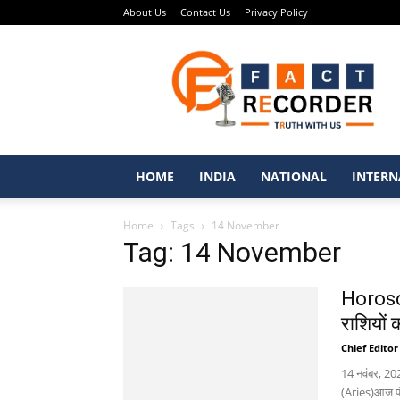
About Us
Contact Us
Privacy Policy
Fact
Recorder
–
Punjabi
News
Portal
HOME
INDIA
NATIONAL
INTERN
Home
Tags
14 November
Tag: 14 November
Horosc
राशियों
Chief Editor
14 नवंबर, 202
(Aries)आज पंच