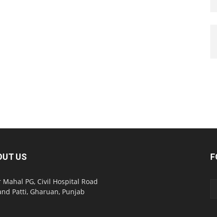
OUT US
F
 Mahal PG, Civil Hospital Road
nd Patti, Gharuan, Punjab