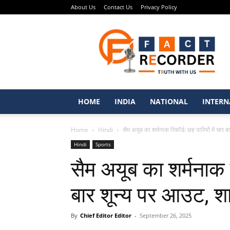
About Us
Contact Us
Privacy Policy
Fact
Recorder
–
Punjabi
News
Portal
HOME
INDIA
NATIONAL
INTERN
Home
Hindi
सैम अयूब का शर्मनाक रिकॉर्ड: छह पारियों में चार बा
Hindi
Sports
सैम अयूब का शर्मनाक रि
बार शून्य पर आउट, श
By
Chief Editor Editor
-
September 26, 2025