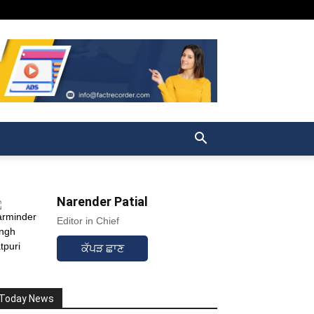
Narender Patial
Editor in Chief
ਕੱਪੜ ਛਾਣ
Today News