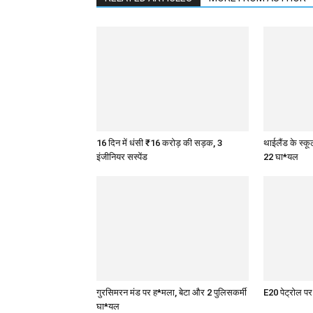
16 दिन में धंसी ₹16 करोड़ की सड़क, 3
थाईलैंड के स्क
इंजीनियर सस्पेंड
22 घा*यल
गुरसिमरन मंड पर ह*मला, बेटा और 2 पुलिसकर्मी
E20 पेट्रोल प
घा*यल