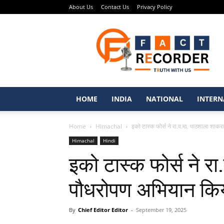
About Us
Contact Us
Privacy Policy
Fact
Recorder
–
Punjabi
News
Portal
HOME
INDIA
NATIONAL
INTERN
Home
Himachal
इको टास्क फोर्स ने रा.व.मा. पाठशाला शाक
Himachal
Hindi
इको टास्क फोर्स ने रा
पौधरोपण अभियान कि
By
Chief Editor Editor
-
September 19, 2025