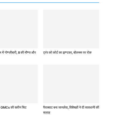
ूल में गो*लीबारी, 8 की मौ*त और
ट्रंप को कोर्ट का झ*टका, बॉलरूम पर रोक
र OMCs की क्लीन चिट
पैराक्वाट बना जानलेवा, विशेषज्ञों ने दी सावधानी की
सलाह