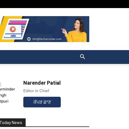
Narender Patial
Editor in Chief
ਕੱਪੜ ਛਾਣ
Today News