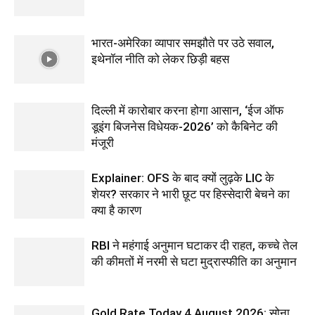
भारत-अमेरिका व्यापार समझौते पर उठे सवाल,
इथेनॉल नीति को लेकर छिड़ी बहस
दिल्ली में कारोबार करना होगा आसान, ‘ईज ऑफ
डूइंग बिजनेस विधेयक-2026’ को कैबिनेट की
मंजूरी
Explainer: OFS के बाद क्यों लुढ़के LIC के
शेयर? सरकार ने भारी छूट पर हिस्सेदारी बेचने का
क्या है कारण
RBI ने महंगाई अनुमान घटाकर दी राहत, कच्चे तेल
की कीमतों में नरमी से घटा मुद्रास्फीति का अनुमान
Gold Rate Today 4 August 2026: सोना