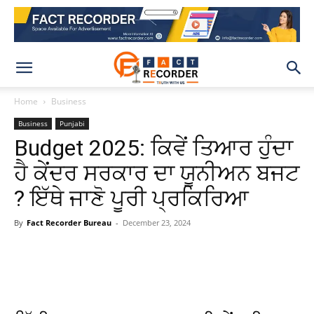
Home
Business
Business
Punjabi
Budget 2025: ਕਿਵੇਂ ਤਿਆਰ ਹੁੰਦਾ
ਹੈ ਕੇਂਦਰ ਸਰਕਾਰ ਦਾ ਯੂਨੀਅਨ ਬਜਟ
? ਇੱਥੇ ਜਾਣੋ ਪੂਰੀ ਪ੍ਰਕਿਰਿਆ
By
Fact Recorder Bureau
-
December 23, 2024
WhatsApp
Facebook
X
Pinteres