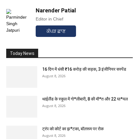
Narender Patial
Editor in Chief
ਕੱਪੜ ਛਾਣ
Today News
16 दिन में धंसी ₹16 करोड़ की सड़क, 3 इंजीनियर सस्पेंड
August 8, 2026
थाईलैंड के स्कूल में गो*लीबारी, 8 की मौ*त और 22 घा*यल
August 8, 2026
ट्रंप को कोर्ट का झ*टका, बॉलरूम पर रोक
August 8, 2026