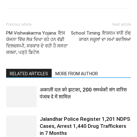
Previous article
Next article
PM Vishwakarma Yojana: ਇਸ
School Timing: ਇਕਦਮ ਵਧੀ ਠੰਢ
ਯੋਜਨਾ ਵਿੱਚ ਲੋਕ ਦਿਖਾ ਰਹੇ ਹਨ ਵੱਡੀ
ਕਾਰਨ ਸਕੂਲਾਂ ਦਾ ਸਮਾਂ ਬਦਲਿਆ
ਦਿਲਚਸਪੀ, ਸਰਕਾਰ ਦੇ ਰਹੀ ਹੈ ਸਸਤਾ
ਕਰਜ਼ਾ, ਪੜ੍ਹੋ ਡਿਟੇਲ
RELATED ARTICLES
MORE FROM AUTHOR
अकाली दल को झटका, 200 समर्थकों संग वारिस
पंजाब दे में शामिल
Jalandhar Police Register 1,201 NDPS
Cases, Arrest 1,440 Drug Traffickers
in 7 Months