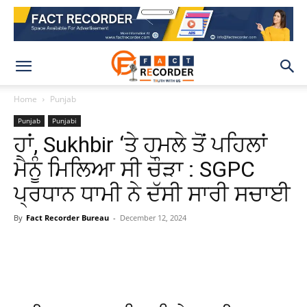
Home
Punjab
Punjab
Punjabi
ਹਾਂ, Sukhbir ‘ਤੇ ਹਮਲੇ ਤੋਂ ਪਹਿਲਾਂ
ਮੈਨੂੰ ਮਿਲਿਆ ਸੀ ਚੌੜਾ : SGPC
ਪ੍ਰਧਾਨ ਧਾਮੀ ਨੇ ਦੱਸੀ ਸਾਰੀ ਸਚਾਈ
By
Fact Recorder Bureau
-
December 12, 2024
WhatsApp
Facebook
X
Pinteres