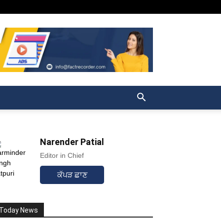
Narender Patial
Editor in Chief
ਕੱਪੜ ਛਾਣ
Today News